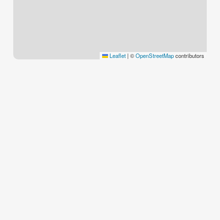
Leaflet
|
©
OpenStreetMap
contributors