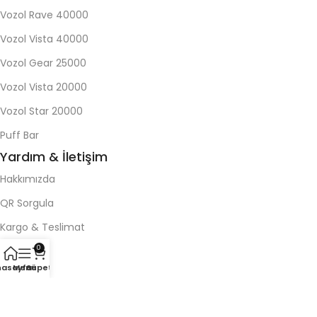
Vozol Rave 40000
Vozol Vista 40000
Vozol Gear 25000
Vozol Vista 20000
Vozol Star 20000
Puff Bar
Yardım & İletişim
Hakkımızda
QR Sorgula
Kargo & Teslimat
0
Blog
nasayfa
Menü
Sepet
İletişim
Koşullar