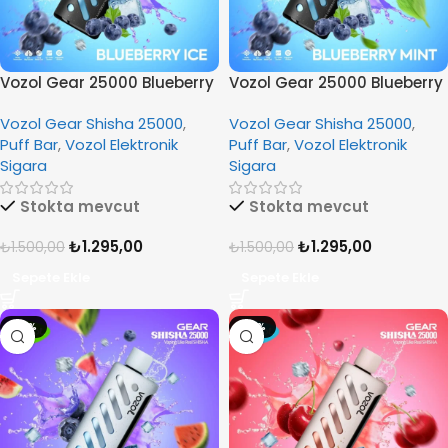
Vozol Gear 25000 Blueberry
Vozol Gear 25000 Blueberry
Ice
Mint
Vozol Gear Shisha 25000
,
Vozol Gear Shisha 25000
,
Puff Bar
,
Vozol Elektronik
Puff Bar
,
Vozol Elektronik
Sigara
Sigara
Stokta mevcut
Stokta mevcut
₺
1.295,00
₺
1.295,00
₺
1.500,00
₺
1.500,00
Sepete Ekle
Sepete Ekle
-14%
-14%