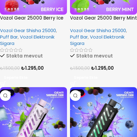
Vozol Gear 25000 Berry Ice
Vozol Gear 25000 Berry Mint
Vozol Gear Shisha 25000
,
Vozol Gear Shisha 25000
,
Puff Bar
,
Vozol Elektronik
Puff Bar
,
Vozol Elektronik
Sigara
Sigara
Stokta mevcut
Stokta mevcut
₺
1.295,00
₺
1.295,00
₺
1.500,00
₺
1.500,00
Sepete Ekle
Sepete Ekle
-14%
-14%