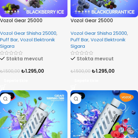
Vozol Gear 25000
Vozol Gear 25000
Blackberry Ice
Blackcurrant Ice
Vozol Gear Shisha 25000
,
Vozol Gear Shisha 25000
,
Puff Bar
,
Vozol Elektronik
Puff Bar
,
Vozol Elektronik
Sigara
Sigara
Stokta mevcut
Stokta mevcut
₺
1.295,00
₺
1.295,00
₺
1.500,00
₺
1.500,00
Sepete Ekle
Sepete Ekle
-14%
-14%