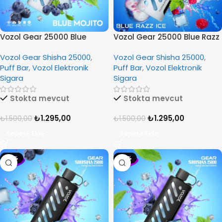
Vozol Gear 25000 Blue
Vozol Gear 25000 Blue Razz
Mojito
Ice
Vozol Gear Shisha 25000
,
Vozol Gear Shisha 25000
,
Puff Bar
,
Vozol Elektronik
Puff Bar
,
Vozol Elektronik
Sigara
Sigara
Stokta mevcut
Stokta mevcut
₺
1.295,00
₺
1.295,00
₺
1.500,00
₺
1.500,00
Sepete Ekle
Sepete Ekle
-14%
-14%