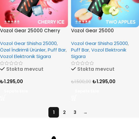
Vozol Gear 25000 Cherry
Vozol Gear 25000
Ice
Disposable Two Apples
Vozol Gear Shisha 25000
,
Vozol Gear Shisha 25000
,
Özel İndirimli Ürünler
,
Puff Bar
,
Puff Bar
,
Vozol Elektronik
Vozol Elektronik Sigara
Sigara
Stokta mevcut
Stokta mevcut
₺
1.295,00
₺
1.295,00
₺
1.500,00
Sepete Ekle
Sepete Ekle
1
2
3
→