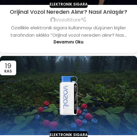
ELEKTRONIK SIGARA
Orijinal Vozol Nereden Alınır? Nasıl Anlaşılır?
VozolStore
Özellikle elektronik sigara kullanmayı düşünen kişiler
tarafından sıklıkla “Orijinal vozol nereden alınır? Nas...
Devamını Oku
19
KAS
ELEKTRONIK SIGARA