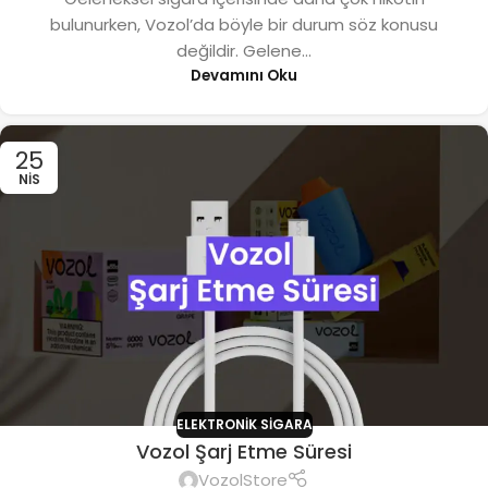
bulunurken, Vozol’da böyle bir durum söz konusu
değildir. Gelene...
Devamını Oku
25
NIS
ELEKTRONIK SIGARA
Vozol Şarj Etme Süresi
VozolStore