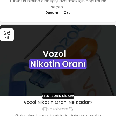
tütün ürünlerine olan ilgiyi azaltmak için popüler bir
seçen...
Devamını Oku
26
NIS
ELEKTRONIK SIGARA
Vozol Nikotin Oranı Ne Kadar?
VozolStore
Geleneksel sigara içerisinde daha çok nikotin