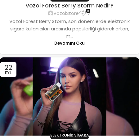
Vozol Forest Berry Storm Nedir?
0
VozolStore
Vozol Forest Berry Storm, son dönemlerde elektronik
sigara kullanıcıları arasında popülerliği giderek artan,
m...
Devamını Oku
22
EYL
ELEKTRONIK SIGARA