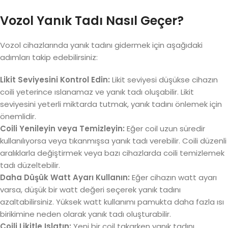
Vozol Yanık Tadı Nasıl Geçer?
Vozol cihazlarında yanık tadını gidermek için aşağıdaki
adımları takip edebilirsiniz:
Likit Seviyesini Kontrol Edin:
Likit seviyesi düşükse cihazın
coili yeterince ıslanamaz ve yanık tadı oluşabilir. Likit
seviyesini yeterli miktarda tutmak, yanık tadını önlemek için
önemlidir.
Coili Yenileyin veya Temizleyin:
Eğer coil uzun süredir
kullanılıyorsa veya tıkanmışsa yanık tadı verebilir. Coili düzenli
aralıklarla değiştirmek veya bazı cihazlarda coili temizlemek
tadı düzeltebilir.
Daha Düşük Watt Ayarı Kullanın:
Eğer cihazın watt ayarı
varsa, düşük bir watt değeri seçerek yanık tadını
azaltabilirsiniz. Yüksek watt kullanımı pamukta daha fazla ısı
birikimine neden olarak yanık tadı oluşturabilir.
Coili Likitle Islatın:
Yeni bir coil takarken yanık tadını