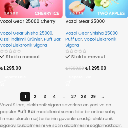
Vozol Gear 25000 Cherry
Vozol Gear 25000
Ice
Disposable Two Apples
Vozol Gear Shisha 25000
,
Vozol Gear Shisha 25000
,
Özel İndirimli Ürünler
,
Puff Bar
,
Puff Bar
,
Vozol Elektronik
Vozol Elektronik Sigara
Sigara
Stokta mevcut
Stokta mevcut
₺
1.295,00
₺
1.295,00
₺
1.500,00
Sepete Ekle
Sepete Ekle
1
2
3
4
…
27
28
29
→
Vozol Store, elektronik sigara severlere en yeni ve en
popüler
Puff Bar
modellerini sunan lider bir online satış
firması olarak müşterilerinin güvenle aradığı elektronik
sigarayı bulabilmesini ve satın alabilmesini sağlamaktadır.