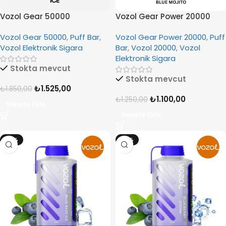
Vozol Gear 50000
Vozol Gear Power 20000
Watermelon Ice
Blue Mojito
Vozol Gear 50000
,
Puff Bar
,
Vozol Gear Power 20000
,
Puff
Vozol Elektronik Sigara
Bar
,
Vozol 20000
,
Vozol
Elektronik Sigara
Stokta mevcut
Stokta mevcut
₺
1.525,00
₺
1.850,00
₺
1.100,00
₺
1.250,00
Sepete Ekle
Sepete Ekle
-12%
-12%