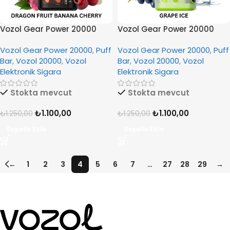
Vozol Gear Power 20000
Vozol Gear Power 20000
Dragon Fruit Banana
Grape Ice
Vozol Gear Power 20000
,
Puff
Vozol Gear Power 20000
,
Puff
Cherry
Bar
,
Vozol 20000
,
Vozol
Bar
,
Vozol 20000
,
Vozol
Elektronik Sigara
Elektronik Sigara
Stokta mevcut
Stokta mevcut
₺
1.100,00
₺
1.100,00
₺
1.250,00
₺
1.250,00
Sepete Ekle
Sepete Ekle
←
1
2
3
4
5
6
7
…
27
28
29
→