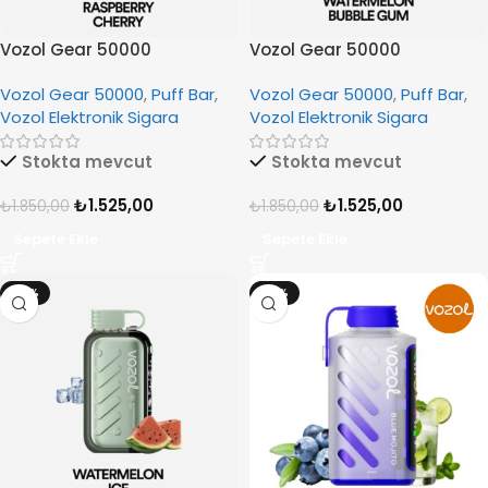
Vozol Gear 50000
Vozol Gear 50000
Strawberry Raspberry
Watermelon Bubble Gum
Vozol Gear 50000
,
Puff Bar
,
Vozol Gear 50000
,
Puff Bar
,
Cherry
Vozol Elektronik Sigara
Vozol Elektronik Sigara
Stokta mevcut
Stokta mevcut
₺
1.525,00
₺
1.525,00
₺
1.850,00
₺
1.850,00
Sepete Ekle
Sepete Ekle
-18%
-12%