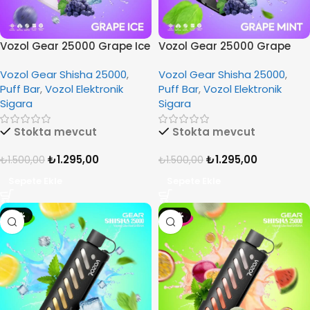
Vozol Gear 25000 Grape Ice
Vozol Gear 25000 Grape
Mint
Vozol Gear Shisha 25000
,
Vozol Gear Shisha 25000
,
Puff Bar
,
Vozol Elektronik
Puff Bar
,
Vozol Elektronik
Sigara
Sigara
Stokta mevcut
Stokta mevcut
₺
1.295,00
₺
1.295,00
₺
1.500,00
₺
1.500,00
Sepete Ekle
Sepete Ekle
-14%
-14%