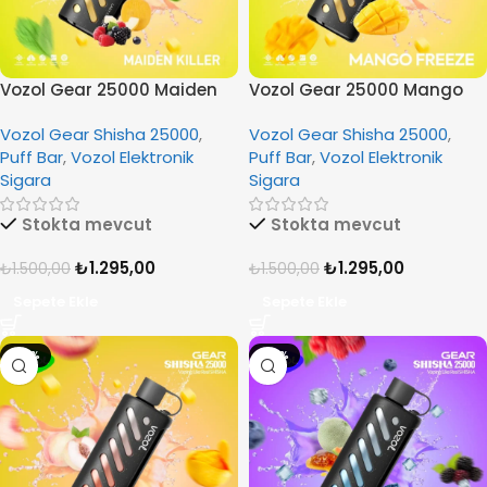
Vozol Gear 25000 Maiden
Vozol Gear 25000 Mango
Killer
Freeze
Vozol Gear Shisha 25000
,
Vozol Gear Shisha 25000
,
Puff Bar
,
Vozol Elektronik
Puff Bar
,
Vozol Elektronik
Sigara
Sigara
Stokta mevcut
Stokta mevcut
₺
1.295,00
₺
1.295,00
₺
1.500,00
₺
1.500,00
Sepete Ekle
Sepete Ekle
-14%
-14%