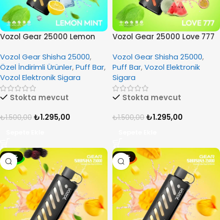
Vozol Gear 25000 Lemon
Vozol Gear 25000 Love 777
Mint
Vozol Gear Shisha 25000
,
Vozol Gear Shisha 25000
,
Özel İndirimli Ürünler
,
Puff Bar
,
Puff Bar
,
Vozol Elektronik
Vozol Elektronik Sigara
Sigara
Stokta mevcut
Stokta mevcut
₺
1.295,00
₺
1.295,00
₺
1.500,00
₺
1.500,00
Sepete Ekle
Sepete Ekle
-14%
-14%