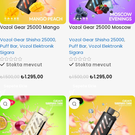
Vozol Gear 25000 Mango
Vozol Gear 25000 Moscow
Peach
Evenings
Vozol Gear Shisha 25000
,
Vozol Gear Shisha 25000
,
Puff Bar
,
Vozol Elektronik
Puff Bar
,
Vozol Elektronik
Sigara
Sigara
Stokta mevcut
Stokta mevcut
₺
1.295,00
₺
1.295,00
₺
1.500,00
₺
1.500,00
Sepete Ekle
Sepete Ekle
-14%