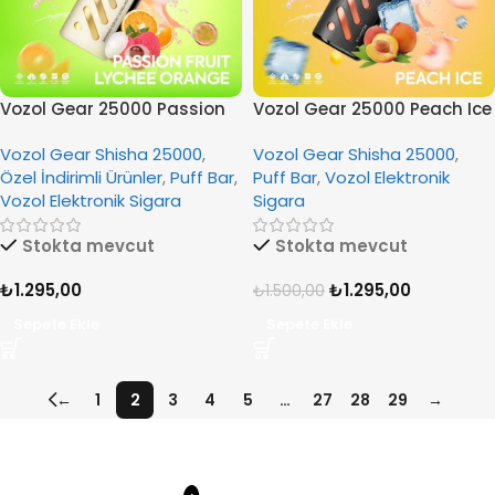
Vozol Gear 25000 Passion
Vozol Gear 25000 Peach Ice
Fruit Lychee Orange
Vozol Gear Shisha 25000
,
Vozol Gear Shisha 25000
,
Özel İndirimli Ürünler
,
Puff Bar
,
Puff Bar
,
Vozol Elektronik
Vozol Elektronik Sigara
Sigara
Stokta mevcut
Stokta mevcut
₺
1.295,00
₺
1.295,00
₺
1.500,00
Sepete Ekle
Sepete Ekle
←
1
2
3
4
5
…
27
28
29
→