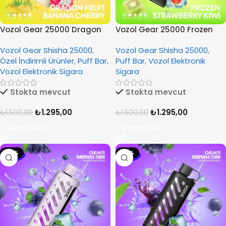
Vozol Gear 25000 Dragon
Vozol Gear 25000 Frozen
Fruit Banana Cherry
Strawberry Kiwi
Vozol Gear Shisha 25000
,
Vozol Gear Shisha 25000
,
Özel İndirimli Ürünler
,
Puff Bar
,
Puff Bar
,
Vozol Elektronik
Vozol Elektronik Sigara
Sigara
Stokta mevcut
Stokta mevcut
₺
1.295,00
₺
1.295,00
₺
1.500,00
₺
1.500,00
Sepete Ekle
Sepete Ekle
-14%
-14%