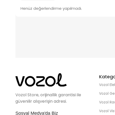
Henüz değerlendirme yapılmadı.
Katego
Vozol Ele
Vozol Ge
Vozol Store, orijinallik garantisi ile
güvenilir alışverişin adresi.
Vozol R
Vozol Vi
Sosyal Medya'da Biz