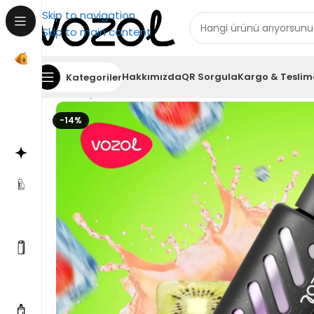
Skip to navigation
Skip to main content
Hakkımızda
QR Sorgula
Kargo & Teslim
Kategoriler
Ana Sayfa
Puff Bar
Vozol Gear 25000 Frozen Straw
-14%