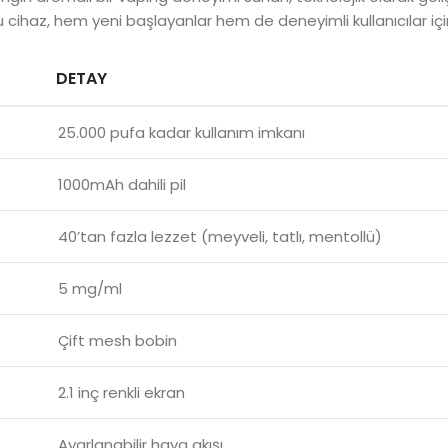
u cihaz, hem yeni başlayanlar hem de deneyimli kullanıcılar i
DETAY
25.000 pufa kadar kullanım imkanı
1000mAh dahili pil
40’tan fazla lezzet (meyveli, tatlı, mentollü)
5 mg/ml
Çift mesh bobin
2.1 inç renkli ekran
Ayarlanabilir hava akışı