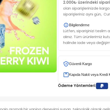
2.000₺ üzerindeki sipari
olan siparişlerinizde kargo
siparişleriniz aynı gün, Cu
Bilgilendirme
Lütfen, siparişinizi tesli
alınız. Tüm ürünlerimiz kutu
halinde iade veya değişim
Güvenli Kargo
Kapıda Nakit veya Kredi 
Ödeme Yöntemleri:
n aromalı bir vaping deneyimi sunan, teknolojik olarak gelişmiş