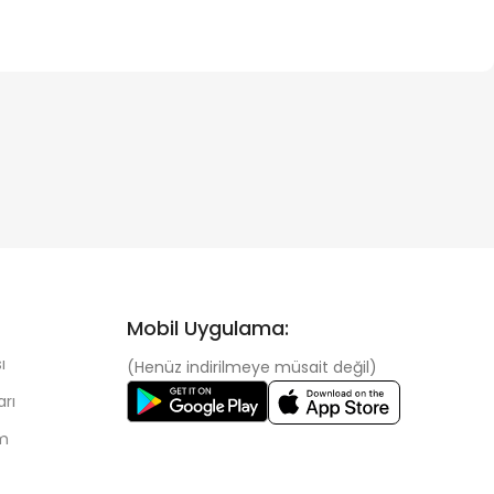
Mobil Uygulama:
ı
(Henüz indirilmeye müsait değil)
arı
im