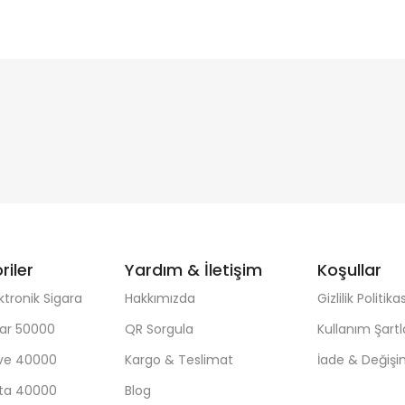
riler
Yardım & İletişim
Koşullar
ktronik Sigara
Hakkımızda
Gizlilik Politikas
ar 50000
QR Sorgula
Kullanım Şartl
ave 40000
Kargo & Teslimat
İade & Değiş
sta 40000
Blog