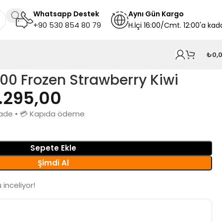
Whatsapp Destek
A
ynı
Gün Kargo
+90 530 854 80 79
H.İçi 16:00/Cmt. 12:00'a kad
₺
0,
00 Frozen Strawberry Kiwi
1.295,00
n iade • 💳 Kapıda ödeme
Sepete Ekle
Şimdi Al
 inceliyor!