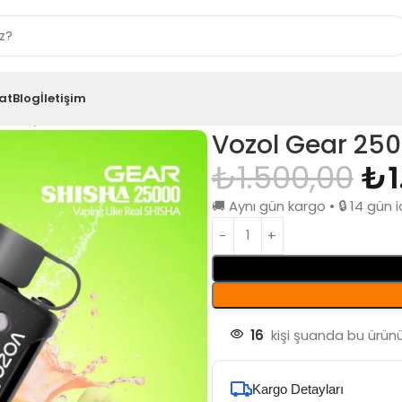
at
Blog
İletişim
berry Kiwi
Vozol Gear 250
₺
1.500,00
₺
🚚 Aynı gün kargo • 🔒 14 gü
16
kişi şuanda bu ürünü
Kargo Detayları