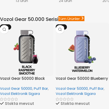
13 ürün
24 ürün
20 
Vozol Gear 50.000 Serisi
Tüm Ürünler
-18%
-18%
Vozol Gear 50000 Black
Vozol Gear 50000 Blueberry
Raspberry Smoothie
Watermelon
Vozol Gear 50000
,
Puff Bar
,
Vozol Gear 50000
,
Puff Bar
,
Vozol Elektronik Sigara
Vozol Elektronik Sigara
Stokta mevcut
Stokta mevcut