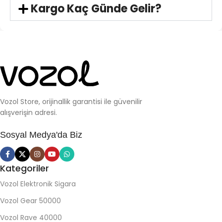
serisi olmak üzere dört ana kategoride sunulan Vozol
Kargo Kaç Günde Gelir?
çeşitleri, kullanıcılara geniş bir seçenek sunar.
Vozol
elektronik sigara modelleri
arasında,
Dragon Fruit
Bluerazz Lemon
Strawberry Smoothie
Green Blast
Forest Berry
Vozol Store, orijinallik garantisi ile güvenilir
Green Chocolata Cream
alışverişin adresi.
Cedar Berries
Peach Mango Smoothie
Sosyal Medya'da Biz
Kiwi Guava Passion Fruit
Watermelon Ice
Sour Apple Ice
Kategoriler
Cotton Candy
Vozol Elektronik Sigara
Red Mojito
Vozol Gear 50000
Cool Mint
gibi çeşitli tat ve aroma seçenekleri bulunur.
Vozol Rave 40000