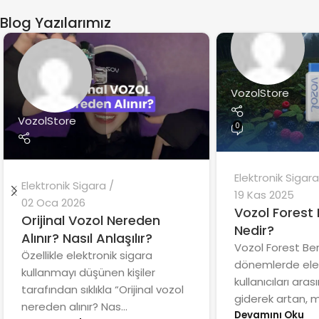
Blog Yazılarımız
VozolStore
VozolStore
0
Elektronik Sigara
Elektronik Sigara
19 Kas 2025
02 Oca 2026
Vozol Forest
Orijinal Vozol Nereden
Nedir?
Alınır? Nasıl Anlaşılır?
Vozol Forest Be
Özellikle elektronik sigara
dönemlerde elek
kullanmayı düşünen kişiler
kullanıcıları ara
tarafından sıklıkla “Orijinal vozol
giderek artan, m.
nereden alınır? Nas...
Devamını Oku