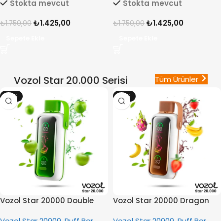
Stokta mevcut
Stokta mevcut
₺
1.425,00
₺
1.425,00
₺
1.750,00
₺
1.750,00
Sepete Ekle
Sepete Ekle
Vozol Star 20.000 Serisi
Tüm Ürünler
-12%
-12%
Vozol Star 20000 Double
Vozol Star 20000 Dragon
Apple İce
Strawnana
Vozol Star 20000
,
Puff Bar
,
Vozol Star 20000
,
Puff Bar
,