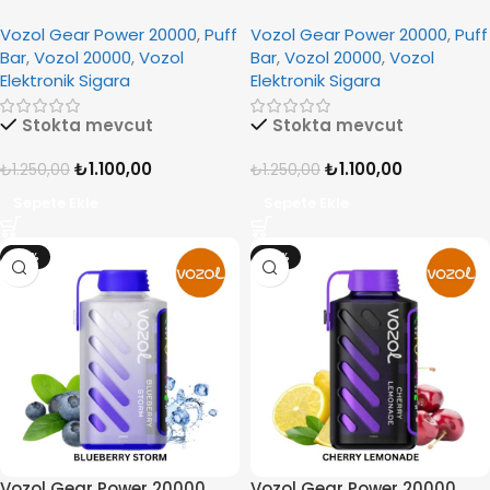
Blue Mojito
Blue Razz Ice
Vozol Gear Power 20000
,
Puff
Vozol Gear Power 20000
,
Puff
Bar
,
Vozol 20000
,
Vozol
Bar
,
Vozol 20000
,
Vozol
Elektronik Sigara
Elektronik Sigara
Stokta mevcut
Stokta mevcut
₺
1.100,00
₺
1.100,00
₺
1.250,00
₺
1.250,00
Sepete Ekle
Sepete Ekle
-12%
-12%
Vozol Gear Power 20000
Vozol Gear Power 20000