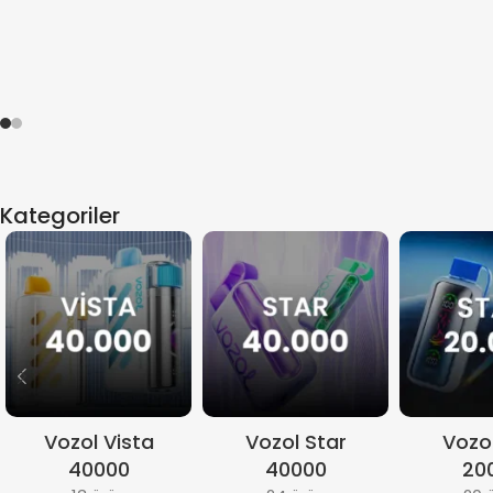
Kategoriler
Vozol Vista
Vozol Star
Vozol
40000
40000
20