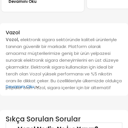
Devamını Oku
Vazol
Vozol,
elektronik sigara sektöründe kaliteli ürünleriyle
tanınan güvenilir bir markadır. Platform olarak
amacımız müşterilerimize geniş bir ürün yelpazesi
sunarak elektronik sigara deneyimlerini en üst düzeye
çıkarmaktır. Elektronik sigara kullanıcıları için ideal bir
tercih olan Vozol yüksek performansı ve %5 nikotin
oranı ile dikkat çeker. Bu özellikleriyle ülkemizde oldukça
Devamını Oku
popüler olan Vozol, sigara içenler için bir alternatif
sunar.
Elektronik sigara modelleri
geleneksel sigaralara
göre daha temiz bir alternatif sunar. Vozol'un
Sıkça Sorulan Sorular
buharlaştırma teknolojisi, daha temiz bir içim deneyimi
sağlayarak kullanıcıların sağlığını korur. Ayrıca farklı tat