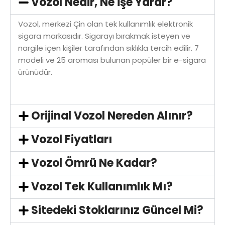
Vozol Nedir, Ne İşe Yarar?
ve aroma seçenekleriyle kullanıcıların zevkine hitap
eder. Vozol nikotin bağımlılığını azaltmaya yardımcı
Vozol, merkezi Çin olan tek kullanımlık elektronik
olmanın yanı sıra sigara içmeyi bırakmak isteyenlere de
sigara markasıdır. Sigarayı bırakmak isteyen ve
destek sağlar.
nargile içen kişiler tarafından sıklıkla tercih edilir. 7
modeli ve 25 aroması bulunan popüler bir e-sigara
Vozol Satın Al
ürünüdür.
Vozol
tek kullanımlık nefes destekli elektronik sigara
cihazlarının öncü markalarından biridir. Vozol Bar adı
Orijinal Vozol Nereden Alınır?
verilen bu ürünler %5 veya %2 nikotin gücüne sahip
önceden doldurulmuş e-likit içeriği ile kullanıcılara
Vozol Fiyatları
sunulur. Bu özellikleriyle Vozol Bar tek kullanımlık e-
sigara tercih edenler için ideal bir seçenektir.
Vozol Ömrü Ne Kadar?
Vozol yüksek teknolojisi ve çeşitliliğiyle puff pazarında
Vozol Tek Kullanımlık Mı?
lider konumdadır. Vozol'un ürün yelpazesi arasında
Vozol Gear, Vozol Star, Vozol Neon ve Vozol Vista gibi
Sitedeki Stoklarınız Güncel Mi?
çeşitli modeller bulunur. 6000, 10000, 12000 ve 20000