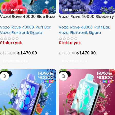
Vozol Rave 40000 Blue Razz
Vozol Rave 40000 Blueberry
Ice
Ice
Vozol Rave 40000
,
Puff Bar
,
Vozol Rave 40000
,
Puff Bar
,
Vozol Elektronik Sigara
Vozol Elektronik Sigara
Stokta yok
Stokta yok
₺
1.470,00
₺
1.470,00
₺
1.750,00
₺
1.750,00
Devamını Oku
Devamını Oku
-16%
-16%