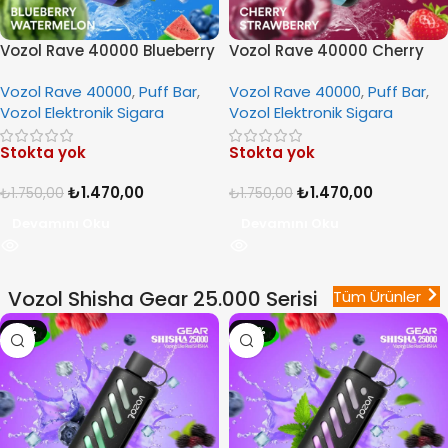
Vozol Rave 40000 Blueberry
Vozol Rave 40000 Cherry
Watermelon
Strawberry
Vozol Rave 40000
,
Puff Bar
,
Vozol Rave 40000
,
Puff Bar
,
Vozol Elektronik Sigara
Vozol Elektronik Sigara
Stokta yok
Stokta yok
₺
1.470,00
₺
1.470,00
₺
1.750,00
₺
1.750,00
Devamını Oku
Devamını Oku
Vozol Shisha Gear 25.000 Serisi
Tüm Ürünler
-14%
-14%