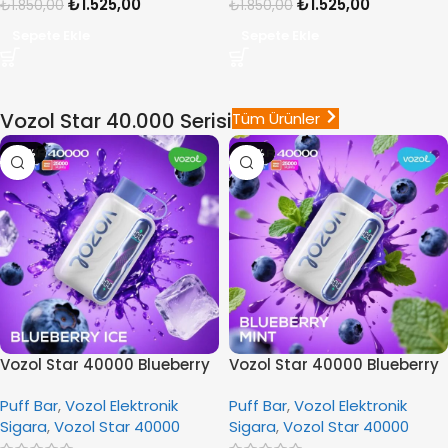
₺
1.525,00
₺
1.525,00
₺
1.850,00
₺
1.850,00
Sepete Ekle
Sepete Ekle
Vozol Star 40.000 Serisi
Tüm Ürünler
-19%
-19%
Vozol Star 40000 Blueberry
Vozol Star 40000 Blueberry
Ice
Mint
Puff Bar
,
Vozol Elektronik
Puff Bar
,
Vozol Elektronik
Sigara
,
Vozol Star 40000
Sigara
,
Vozol Star 40000