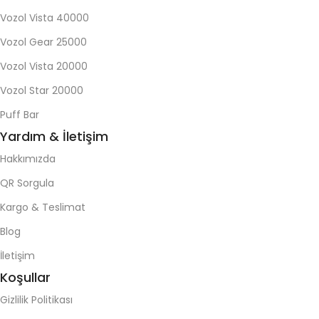
Vozol Vista 40000
Bu çeşitlilik elektronik sigara kullanıcılarının farklı zevklere
hitap etmesine olanak tanır. Kullanıcılar kendi
Vozol Gear 25000
tercihlerine ve zevklerine uygun bir Vozol çeşidi seçerek
Vozol Vista 20000
keyifli bir elektronik sigara deneyimi yaşayabilir.
Vozol'un geniş ürün yelpazesi ve çeşitliliği, kullanıcılara
Vozol Star 20000
tat ve aroma açısından zengin bir seçenek sunar.
Puff Bar
Yardım & İletişim
Vazol Puff Al
Hakkımızda
Vazol 12000, elektronik sigara dünyasında bir devrim
QR Sorgula
niteliği taşıyan öncü bir üründür. Sallayarak
Kargo & Teslimat
görüntüleme özelliğiyle donatılmış olan bu tek
kullanımlık e-sigara, kullanıcıların deneyimini
Blog
kolaylaştıran gelişmiş hareket algılama teknolojisiyle
İletişim
öne çıkar.
Koşullar
Hafif bir sallama hareketiyle, kullanıcılar e-likit seviyeleri
Gizlilik Politikası
ve pil durumu hakkında anlık güncellemelere ulaşabilir.