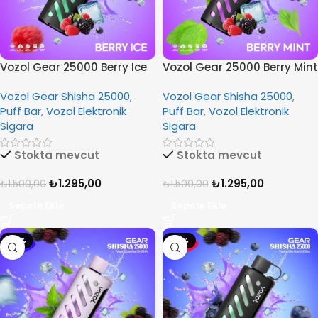
Vozol Gear 25000 Berry Ice
Vozol Gear 25000 Berry Mint
Vozol Gear Shisha 25000
,
Vozol Gear Shisha 25000
,
Puff Bar
,
Vozol Elektronik
Puff Bar
,
Vozol Elektronik
Sigara
Sigara
Stokta mevcut
Stokta mevcut
₺
1.295,00
₺
1.295,00
₺
1.500,00
₺
1.500,00
Sepete Ekle
Sepete Ekle
-14%
-14%