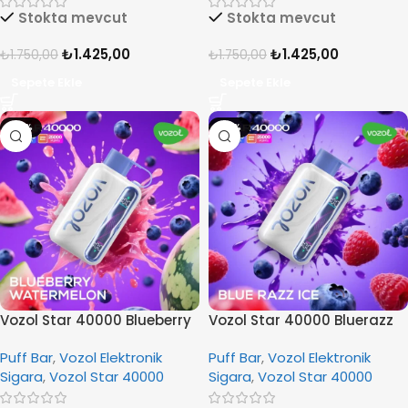
Stokta mevcut
Stokta mevcut
₺
1.425,00
₺
1.425,00
₺
1.750,00
₺
1.750,00
Sepete Ekle
Sepete Ekle
-19%
-19%
Vozol Star 40000 Blueberry
Vozol Star 40000 Bluerazz
Watermelon
Ice
Puff Bar
,
Vozol Elektronik
Puff Bar
,
Vozol Elektronik
Sigara
,
Vozol Star 40000
Sigara
,
Vozol Star 40000