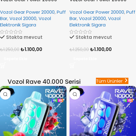
Blueberry Storm
Cherry Lemonade
Vozol Gear Power 20000
,
Puff
Vozol Gear Power 20000
,
Puff
Bar
,
Vozol 20000
,
Vozol
Bar
,
Vozol 20000
,
Vozol
Elektronik Sigara
Elektronik Sigara
Stokta mevcut
Stokta mevcut
₺
1.100,00
₺
1.100,00
₺
1.250,00
₺
1.250,00
Sepete Ekle
Sepete Ekle
Vozol Rave 40.000 Serisi
Tüm Ürünler
-16%
-16%