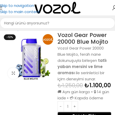
Skip to navigation
Skip to main content
Ana Sayfa
Vozol 20000
Vozol Gear Power
-12%
20000 Blue Mojito
Vozol Gear Power 20000
Blue Mojito, ferah nane
dokunuşuyla birleşen
tatlı
yaban mersini ve lime
aroması
ile serinletici bir
Büyütmek için tıkla
içim deneyimi sunar.
₺
1.250,00
₺
1.100,00
🚚 Aynı gün kargo • 🔒 14 gün
iade • 💳 Kapıda ödeme