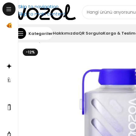
Skip to navigation
Skip to main content
Hakkımızda
QR Sorgula
Kargo & Teslim
Kategoriler
Ana Sayfa
Vozol 20000
Vozol Gear Power 20000 B
-12%