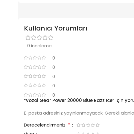
Kullanıcı Yorumları
0 inceleme
0
0
0
0
0
“Vozol Gear Power 20000 Blue Razz Ice” için yoru
E-posta adresiniz yayınlanmayacak.
Gerekli alanl
*
Derecelendirmeniz