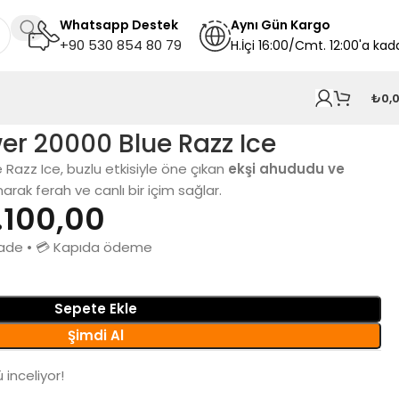
Whatsapp Destek
A
ynı
Gün Kargo
+90 530 854 80 79
H.İçi 16:00/Cmt. 12:00'a kad
₺
0,
er 20000 Blue Razz Ice
Razz Ice, buzlu etkisiyle öne çıkan
ekşi ahududu ve
arak ferah ve canlı bir içim sağlar.
.100,00
n iade • 💳 Kapıda ödeme
Sepete Ekle
Şimdi Al
 inceliyor!