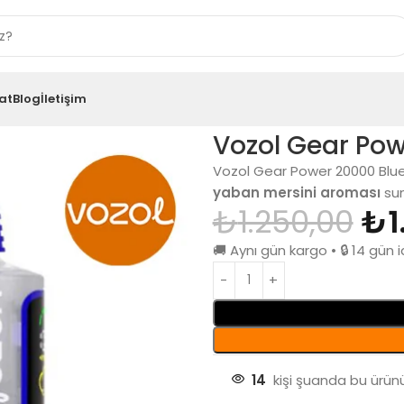
at
Blog
İletişim
lue Razz Ice
Vozol Gear Pow
Vozol Gear Power 20000 Blue 
yaban mersini aroması
sun
₺
1.250,00
₺
1
🚚 Aynı gün kargo • 🔒 14 gü
14
kişi şuanda bu ürünü