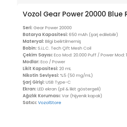
Vozol Gear Power 20000 Blue Ra
Seri:
Gear Power 20000
Batarya Kapasitesi:
650 mAh (şarj edilebilir)
Materyal:
Bilgi belirtilmemiş
Bobin:
S.i.L.C. Tech Çift Mesh Coil
Çekim Sayısı:
Eco Mod: 20.000 Puff / Power Mod: 1
Modlar:
Eco / Power
Likit Kapasitesi:
20 mL
Nikotin Seviyesi:
%5 (50 mg/mL)
Şarj Girişi:
USB Type-C
Ekran:
LED ekran (pil & likit göstergeli)
Ağızlık Koruması:
Var (hijyenik kapak)
Satıcı:
VozolStore