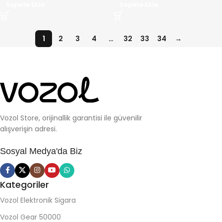
Sepete Ekle
Sepete Ekle
1
2
3
4
…
32
33
34
→
Vozol Store, orijinallik garantisi ile güvenilir
alışverişin adresi.
Sosyal Medya'da Biz
Kategoriler
Vozol Elektronik Sigara
Vozol Gear 50000