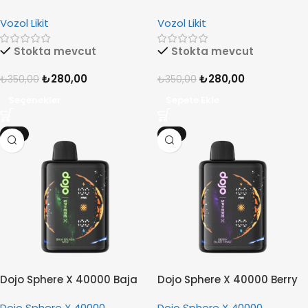
Vozol Likit
Vozol Likit
Stokta mevcut
Stokta mevcut
₺
280,00
₺
280,00
₺
350,00
₺
350,00
Seçenekler
Sepete Ekle
-6%
-6%
Dojo Sphere X 40000 Baja
Dojo Sphere X 40000 Berry
Splash MTD
Blast Triad
Dojo Sphere X 40000
Dojo Sphere X 40000