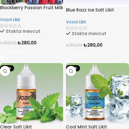
Blackberry Passion Fruit Milk
Blue Razz Ice Salt Likit
Salt Likit
Vozol Likit
Vozol Likit
Stokta mevcut
Stokta mevcut
₺
280,00
₺
350,00
₺
280,00
₺
350,00
Sepete Ekle
Sepete Ekle
-20%
-20%
Clear Salt Likit
Cool Mint Salt Likit