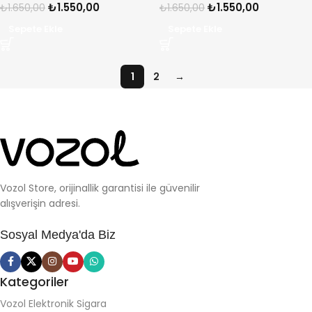
₺
1.550,00
₺
1.550,00
₺
1.650,00
₺
1.650,00
Sepete Ekle
Sepete Ekle
1
2
→
Vozol Store, orijinallik garantisi ile güvenilir
alışverişin adresi.
Sosyal Medya'da Biz
Kategoriler
Vozol Elektronik Sigara