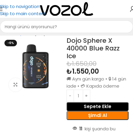
Skip to navigation
Skip to main content
Ana Sayfa
Dojo Sphere X 40000
Dojo Sphere X
-6%
40000 Blue Razz
Ice
₺
1.650,00
₺
1.550,00
🚚 Aynı gün kargo • 🔒 14 gün
Büyütmek için tıkla
iade • 💳 Kapıda ödeme
Sepete Ekle
Şimdi Al
11
kişi şuanda bu