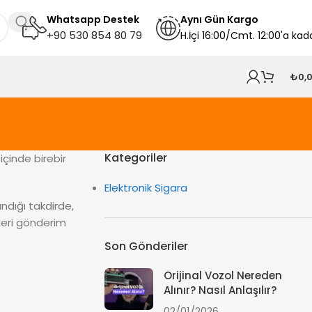
Whatsapp Destek
A
ynı
Gün Kargo
+90 530 854 80 79
H.İçi 16:00/Cmt. 12:00'a kad
₺
0,
Kategoriler
içinde birebir
Elektronik Sigara
andığı takdirde,
 geri gönderim
Son Gönderiler
Orijinal Vozol Nereden
Alınır? Nasıl Anlaşılır?
02/01/2026