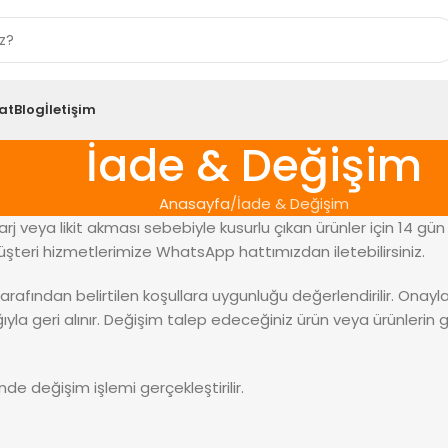
at
Blog
İletişim
İade & Değişim
Anasayfa
İade & Değişim
rj veya likit akması sebebiyle kusurlu çıkan ürünler için 14 gün 
üşteri hizmetlerimize WhatsApp hattımızdan iletebilirsiniz.
arafından belirtilen koşullara uygunluğu değerlendirilir. Onayl
ıyla geri alınır. Değişim talep edeceğiniz ürün veya ürünlerin
nde değişim işlemi gerçekleştirilir.