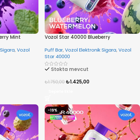
erry Mint
Vozol Star 40000 Blueberry
Watermelon
 Sigara
,
Vozol
Puff Bar
,
Vozol Elektronik Sigara
,
Vozol
Star 40000
Stokta mevcut
₺
1.425,00
₺
1.750,00
Sepete Ekle
-19%