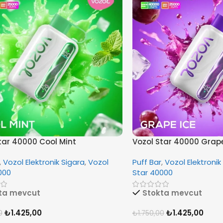
tar 40000 Cool Mint
Vozol Star 40000 Grape
,
Vozol Elektronik Sigara
,
Vozol
Puff Bar
,
Vozol Elektronik
000
Star 40000
ta mevcut
Stokta mevcut
₺
1.425,00
₺
1.425,00
0
₺
1.750,00