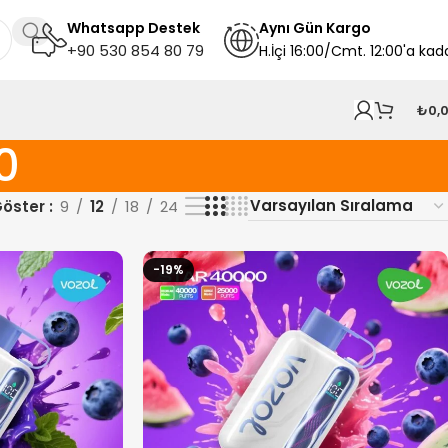
Whatsapp Destek
A
ynı
Gün Kargo
+90 530 854 80 79
H.İçi 16:00/Cmt. 12:00'a kad
₺
0,
0
öster
9
12
18
24
-19%