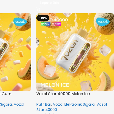
Sepete Ekle
-19%
on Gum
Vozol Star 40000 Melon Ice
 Sigara
,
Vozol
Puff Bar
,
Vozol Elektronik Sigara
,
Vozol
Star 40000