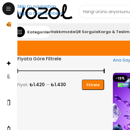
Skip to navigation
Skip to main content
Hakkımızda
QR Sorgula
Kargo & Teslim
Kategoriler
Fiyata Göre Filtrele
Ana Say
-19%
Fiyat:
₺1.420
—
₺1.430
Filtrele