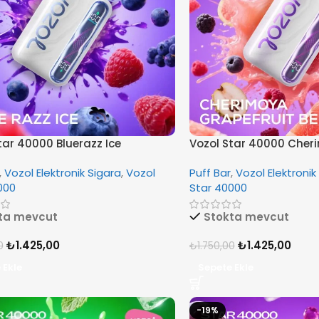
tar 40000 Bluerazz Ice
Vozol Star 40000 Cher
Grapefruit Berries
,
Vozol Elektronik Sigara
,
Vozol
Puff Bar
,
Vozol Elektronik
000
Star 40000
ta mevcut
Stokta mevcut
₺
1.425,00
₺
1.425,00
0
₺
1.750,00
 Ekle
Sepete Ekle
-19%