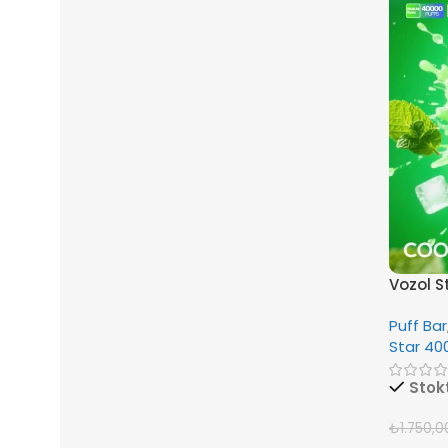
Vozol S
Puff Bar
Star 40
Stok
₺
1.750,0