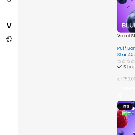
Vozol S
Puff Bar
Star 40
Stok
₺
1.750,0
Sepete
-19%