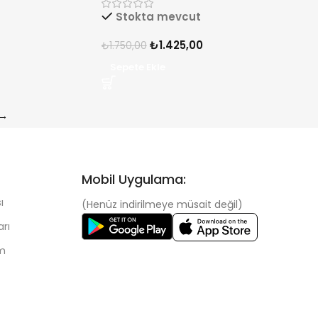
Stokta mevcut
₺
1.425,00
₺
1.750,00
Sepete Ekle
→
Mobil Uygulama:
ı
(Henüz indirilmeye müsait değil)
arı
im