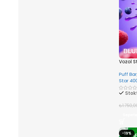
Vozol S
Puff Bar
Star 40
Stok
₺
1.750,0
Sepete
-19%