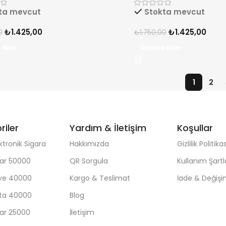
ta mevcut
Stokta mevcut
₺
1.425,00
₺
1.425,00
0
₺
1.750,00
 Ekle
Sepete Ekle
1
2
riler
Yardım & İletişim
Koşullar
ktronik Sigara
Hakkımızda
Gizlilik Politikas
ar 50000
QR Sorgula
Kullanım Şartl
ave 40000
Kargo & Teslimat
İade & Değiş
sta 40000
Blog
ar 25000
İletişim