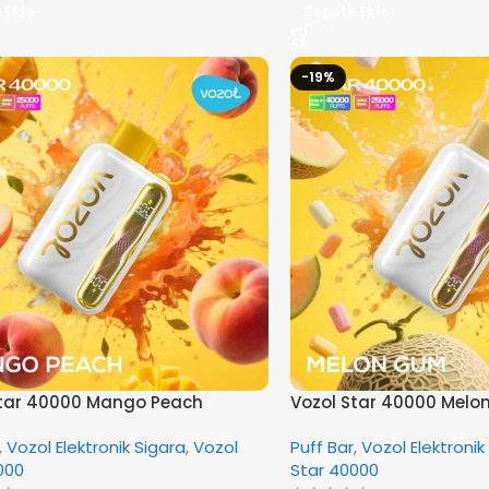
 Ekle
Sepete Ekle
-19%
Star 40000 Mango Peach
Vozol Star 40000 Mel
,
Vozol Elektronik Sigara
,
Vozol
Puff Bar
,
Vozol Elektronik
000
Star 40000