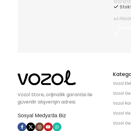
Stok
₺
1.750,0
Sepete
Katego
Vozol Ele
Vozol Ge
Vozol Store, orijinallik garantisi ile
güvenilir alışverişin adresi.
Vozol R
Vozol Vi
Sosyal Medya'da Biz
Vozol Ge