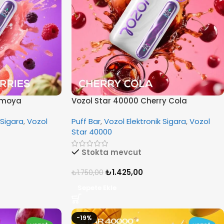
imoya
Vozol Star 40000 Cherry Cola
 Sigara
,
Vozol
Puff Bar
,
Vozol Elektronik Sigara
,
Vozol
Star 40000
Stokta mevcut
₺
1.425,00
₺
1.750,00
Sepete Ekle
-19%