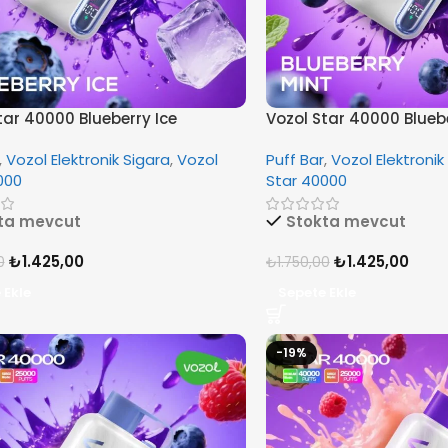
tar 40000 Blueberry Ice
Vozol Star 40000 Blueb
,
Vozol Elektronik Sigara
,
Vozol
Puff Bar
,
Vozol Elektronik
000
Star 40000
ta mevcut
Stokta mevcut
₺
1.425,00
₺
1.425,00
0
₺
1.750,00
 Ekle
Sepete Ekle
-19%