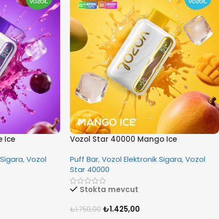
 Ice
Vozol Star 40000 Mango Ice
 Sigara
,
Vozol
Puff Bar
,
Vozol Elektronik Sigara
,
Vozol
Star 40000
Stokta mevcut
₺
1.425,00
₺
1.750,00