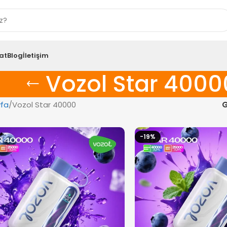
at
Blog
İletişim
Vozol Star 4000
fa
Vozol Star 40000
G
-19%