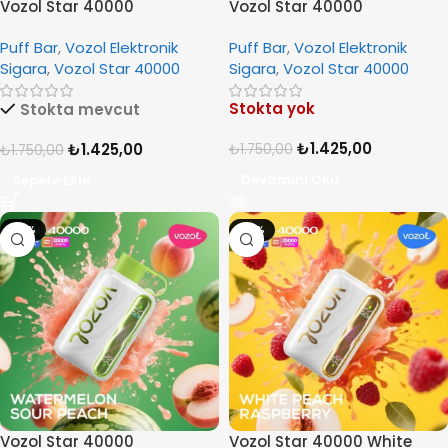
Vozol Star 40000
Vozol Star 40000
Watermelon Ice
Watermelon Grape
Puff Bar
,
Vozol Elektronik
Puff Bar
,
Vozol Elektronik
Boysenberry
Sigara
,
Vozol Star 40000
Sigara
,
Vozol Star 40000
Stokta yok
Stokta mevcut
₺
1.425,00
₺
1.425,00
₺
1.750,00
₺
1.750,00
Devamını Oku
Sepete Ekle
-19%
-19%
Vozol Star 40000
Vozol Star 40000 White