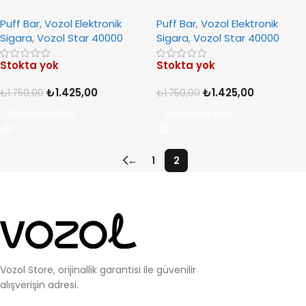
Watermelon Sour Peach
Peach Raspberry
Puff Bar
,
Vozol Elektronik
Puff Bar
,
Vozol Elektronik
Sigara
,
Vozol Star 40000
Sigara
,
Vozol Star 40000
Stokta yok
Stokta yok
₺
1.425,00
₺
1.425,00
₺
1.750,00
₺
1.750,00
Devamını Oku
Devamını Oku
←
1
2
Vozol Store, orijinallik garantisi ile güvenilir
alışverişin adresi.