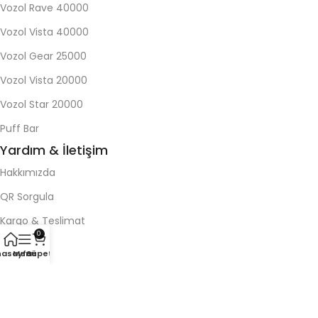
Vozol Rave 40000
Vozol Vista 40000
Vozol Gear 25000
Vozol Vista 20000
Vozol Star 20000
Puff Bar
Yardım & İletişim
Hakkımızda
QR Sorgula
Kargo & Teslimat
0
Blog
nasayfa
Menü
Sepet
İletişim
Koşullar
Gizlilik Politikası