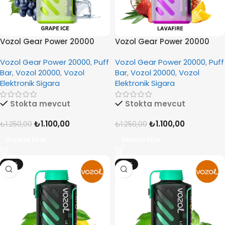
Vozol Gear Power 20000
Vozol Gear Power 20000
Grape Ice
Lavafire
Vozol Gear Power 20000
,
Puff
Vozol Gear Power 20000
,
Puff
Bar
,
Vozol 20000
,
Vozol
Bar
,
Vozol 20000
,
Vozol
Elektronik Sigara
Elektronik Sigara
Stokta mevcut
Stokta mevcut
₺
1.100,00
₺
1.100,00
₺
1.250,00
₺
1.250,00
Sepete Ekle
Sepete Ekle
-12%
-12%