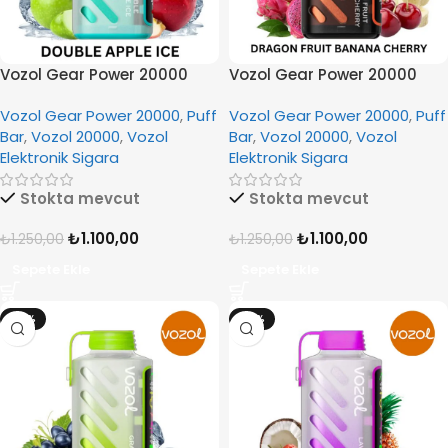
Vozol Gear Power 20000
Vozol Gear Power 20000
Double Apple Ice
Dragon Fruit Banana
Vozol Gear Power 20000
,
Puff
Vozol Gear Power 20000
,
Puff
Cherry
Bar
,
Vozol 20000
,
Vozol
Bar
,
Vozol 20000
,
Vozol
Elektronik Sigara
Elektronik Sigara
Stokta mevcut
Stokta mevcut
₺
1.100,00
₺
1.100,00
₺
1.250,00
₺
1.250,00
Sepete Ekle
Sepete Ekle
-12%
-12%