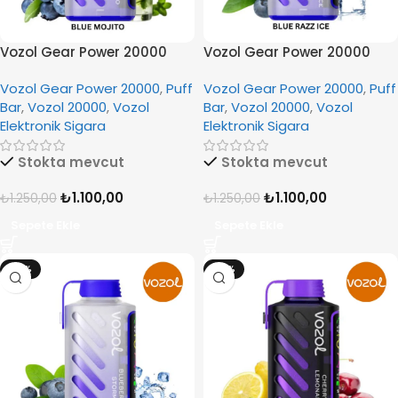
Vozol Gear Power 20000
Vozol Gear Power 20000
Blue Mojito
Blue Razz Ice
Vozol Gear Power 20000
,
Puff
Vozol Gear Power 20000
,
Puff
Bar
,
Vozol 20000
,
Vozol
Bar
,
Vozol 20000
,
Vozol
Elektronik Sigara
Elektronik Sigara
Stokta mevcut
Stokta mevcut
₺
1.100,00
₺
1.100,00
₺
1.250,00
₺
1.250,00
Sepete Ekle
Sepete Ekle
-12%
-12%