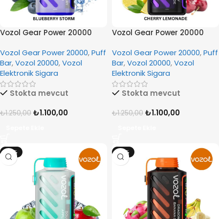
Vozol Gear Power 20000
Vozol Gear Power 20000
Blueberry Storm
Cherry Lemonade
Vozol Gear Power 20000
,
Puff
Vozol Gear Power 20000
,
Puff
Bar
,
Vozol 20000
,
Vozol
Bar
,
Vozol 20000
,
Vozol
Elektronik Sigara
Elektronik Sigara
Stokta mevcut
Stokta mevcut
₺
1.100,00
₺
1.100,00
₺
1.250,00
₺
1.250,00
Sepete Ekle
Sepete Ekle
-12%
-12%