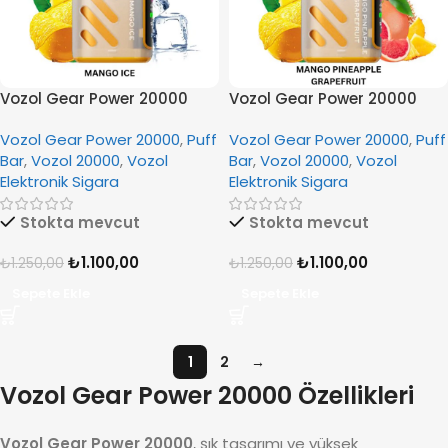
Vozol Gear Power 20000
Vozol Gear Power 20000
Mango Ice
Mango Pineapple
Vozol Gear Power 20000
,
Puff
Vozol Gear Power 20000
,
Puff
Grapefruit
Bar
,
Vozol 20000
,
Vozol
Bar
,
Vozol 20000
,
Vozol
Elektronik Sigara
Elektronik Sigara
Stokta mevcut
Stokta mevcut
₺
1.100,00
₺
1.100,00
₺
1.250,00
₺
1.250,00
Sepete Ekle
Sepete Ekle
1
2
→
Vozol Gear Power 20000 Özellikleri
Vozol Gear Power 20000
, şık tasarımı ve yüksek