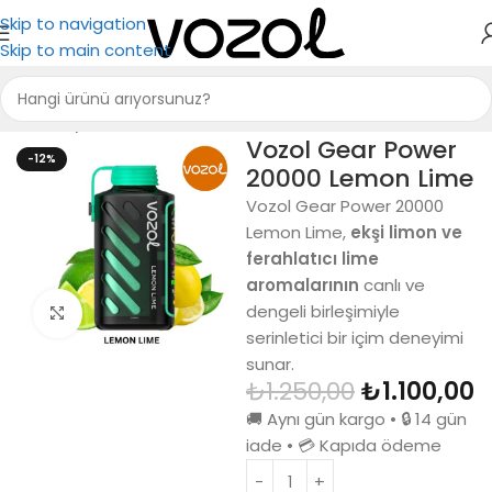
Skip to navigation
Skip to main content
Ana Sayfa
Vozol Gear Power 20000
Vozol Gear Power
-12%
20000 Lemon Lime
Vozol Gear Power 20000
Lemon Lime,
ekşi limon ve
ferahlatıcı lime
aromalarının
canlı ve
dengeli birleşimiyle
Büyütmek için tıkla
serinletici bir içim deneyimi
sunar.
₺
1.250,00
₺
1.100,00
🚚 Aynı gün kargo • 🔒 14 gün
iade • 💳 Kapıda ödeme