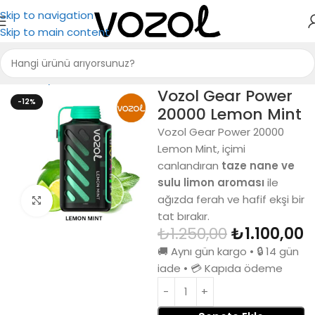
Skip to navigation
Skip to main content
Ana Sayfa
Puff Bar
Vozol Gear Power
-12%
20000 Lemon Mint
Vozol Gear Power 20000
Lemon Mint, içimi
canlandıran
taze nane ve
sulu limon aroması
ile
ağızda ferah ve hafif ekşi bir
Büyütmek için tıkla
tat bırakır.
₺
1.250,00
₺
1.100,00
🚚 Aynı gün kargo • 🔒 14 gün
iade • 💳 Kapıda ödeme