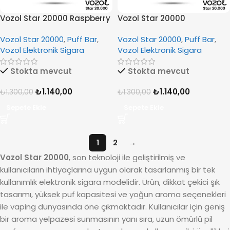
Vozol Star 20000 Raspberry
Vozol Star 20000
Apple Watermelon
Strawberry Kiwi
Vozol Star 20000
,
Puff Bar
,
Vozol Star 20000
,
Puff Bar
,
Pineapple
Vozol Elektronik Sigara
Vozol Elektronik Sigara
Stokta mevcut
Stokta mevcut
₺
1.140,00
₺
1.140,00
₺
1.300,00
₺
1.300,00
Sepete Ekle
Sepete Ekle
1
2
→
Vozol Star 20000
, son teknoloji ile geliştirilmiş ve
kullanıcıların ihtiyaçlarına uygun olarak tasarlanmış bir tek
kullanımlık elektronik sigara modelidir. Ürün, dikkat çekici şık
tasarımı, yüksek puf kapasitesi ve yoğun aroma seçenekleri
ile vaping dünyasında öne çıkmaktadır. Kullanıcılar için geniş
bir aroma yelpazesi sunmasının yanı sıra, uzun ömürlü pil