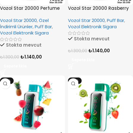
Vozol Star 20000 Perfume
Vozol Star 20000 Rasberry
Lemon
Watermelon
Vozol Star 20000
,
Özel
Vozol Star 20000
,
Puff Bar
,
İndirimli Ürünler
,
Puff Bar
,
Vozol Elektronik Sigara
Vozol Elektronik Sigara
Stokta mevcut
Stokta mevcut
₺
1.140,00
₺
1.300,00
₺
1.140,00
₺
1.300,00
Sepete Ekle
Sepete Ekle
-12%
-12%