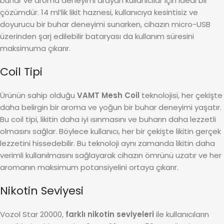
buhar ve aroma deneyimi arayan kullanıcılar için ideal bir
çözümdür. 14 ml’lik likit haznesi, kullanıcıya kesintisiz ve
doyurucu bir buhar deneyimi sunarken, cihazın micro-USB
üzerinden şarj edilebilir bataryası da kullanım süresini
maksimuma çıkarır.
Coil Tipi
Ürünün sahip olduğu
VAMT Mesh Coil
teknolojisi, her çekişte
daha belirgin bir aroma ve yoğun bir buhar deneyimi yaşatır.
Bu coil tipi, likitin daha iyi ısınmasını ve buharın daha lezzetli
olmasını sağlar. Böylece kullanıcı, her bir çekişte likitin gerçek
lezzetini hissedebilir. Bu teknoloji aynı zamanda likitin daha
verimli kullanılmasını sağlayarak cihazın ömrünü uzatır ve her
aromanın maksimum potansiyelini ortaya çıkarır.
Nikotin Seviyesi
Vozol Star 20000,
farklı nikotin seviyeleri
ile kullanıcıların