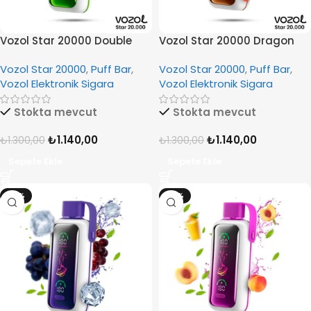
Vozol Star 20000 Double
Vozol Star 20000 Dragon
Apple İce
Strawnana
Vozol Star 20000
,
Puff Bar
,
Vozol Star 20000
,
Puff Bar
,
Vozol Elektronik Sigara
Vozol Elektronik Sigara
Stokta mevcut
Stokta mevcut
₺
1.140,00
₺
1.140,00
₺
1.300,00
₺
1.300,00
Sepete Ekle
Sepete Ekle
-12%
-12%