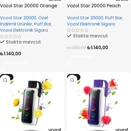
Vozol Star 20000 Orange
Vozol Star 20000 Peach
Pineapple Lychee
Mango Watermelon
Vozol Star 20000
,
Özel
Vozol Star 20000
,
Puff Bar
,
İndirimli Ürünler
,
Puff Bar
,
Vozol Elektronik Sigara
Vozol Elektronik Sigara
Stokta mevcut
Stokta mevcut
₺
1.140,00
₺
1.300,00
₺
1.140,00
Sepete Ekle
Sepete Ekle
-12%
-12%