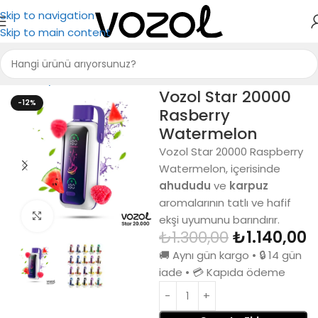
Skip to navigation
Skip to main content
Ana Sayfa
Puff Bar
Vozol Star 20000
-12%
Rasberry
Watermelon
Vozol Star 20000 Raspberry
Watermelon, içerisinde
ahududu
ve
karpuz
aromalarının tatlı ve hafif
Büyütmek için tıkla
ekşi uyumunu barındırır.
₺
1.300,00
₺
1.140,00
🚚 Aynı gün kargo • 🔒 14 gün
iade • 💳 Kapıda ödeme