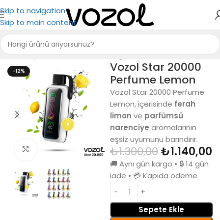
Skip to navigation
Skip to main content
Ana Sayfa
Vozol Elektronik Sigara
Vozol Star 20000
-12%
Perfume Lemon
Vozol Star 20000 Perfume
Lemon, içerisinde
ferah
limon
ve
parfümsü
narenciye
aromalarının
eşsiz uyumunu barındırır.
₺
1.300,00
₺
1.140,00
Büyütmek için tıkla
🚚 Aynı gün kargo • 🔒 14 gün
iade • 💳 Kapıda ödeme
Sepete Ekle