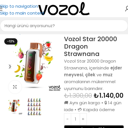
Skip to navigation
Skip to main content
Ana Sayfa
Puff Bar
Vozol Star 20000
-12%
Dragon
Strawnana
Vozol Star 20000 Dragon
Strawnana, içerisinde
ejder
meyvesi
,
çilek
ve
muz
aromalarının mükemmel
Büyütmek için tıkla
uyumunu barındırır.
₺
1.300,00
₺
1.140,00
🚚 Aynı gün kargo • 🔒 14 gün
iade • 💳 Kapıda ödeme