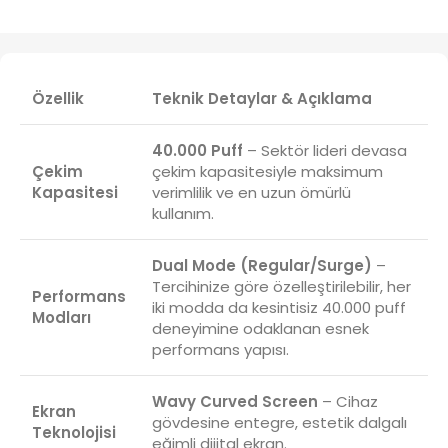
Özellik
Teknik Detaylar & Açıklama
40.000 Puff
– Sektör lideri devasa
Çekim
çekim kapasitesiyle maksimum
Kapasitesi
verimlilik ve en uzun ömürlü
kullanım.
Dual Mode (Regular/Surge)
–
Tercihinize göre özelleştirilebilir, her
Performans
iki modda da kesintisiz 40.000 puff
Modları
deneyimine odaklanan esnek
performans yapısı.
Wavy Curved Screen
– Cihaz
Ekran
gövdesine entegre, estetik dalgalı
Teknolojisi
eğimli dijital ekran.