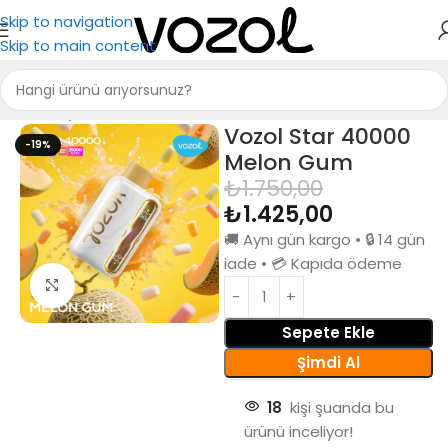
Skip to navigation
Skip to main content
Ana Sayfa
Puff Bar
Vozol Star 40000
-19%
Melon Gum
₺
1.750,00
₺
1.425,00
🚚 Aynı gün kargo • 🔒 14 gün
iade • 💳 Kapıda ödeme
Büyütmek için tıkla
Sepete Ekle
Şimdi Al
18
kişi şuanda bu
ürünü inceliyor!