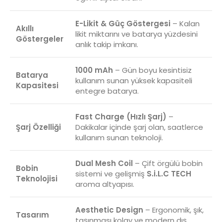
E-Likit & Güç Göstergesi
– Kalan
Akıllı
likit miktarını ve batarya yüzdesini
Göstergeler
anlık takip imkanı.
1000 mAh
– Gün boyu kesintisiz
Batarya
kullanım sunan yüksek kapasiteli
Kapasitesi
entegre batarya.
Fast Charge (Hızlı Şarj)
–
Şarj Özelliği
Dakikalar içinde şarj olan, saatlerce
kullanım sunan teknoloji.
Dual Mesh Coil
– Çift örgülü bobin
Bobin
sistemi ve gelişmiş
S.i.L.C TECH
Teknolojisi
aroma altyapısı.
Aesthetic Design
– Ergonomik, şık,
Tasarım
taşınması kolay ve modern dış