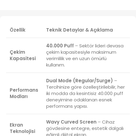
Özellik
Teknik Detaylar & Açıklama
40.000 Puff
– Sektör lideri devasa
Çekim
çekim kapasitesiyle maksimum
Kapasitesi
verimlilik ve en uzun ömürlü
kullanım.
Dual Mode (Regular/Surge)
–
Tercihinize göre özelleştirilebilir, her
Performans
iki modda da kesintisiz 40.000 puff
Modları
deneyimine odaklanan esnek
performans yapısı.
Wavy Curved Screen
– Cihaz
Ekran
gövdesine entegre, estetik dalgalı
Teknolojisi
eğimli dijital ekran.