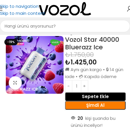
Skip to navigation
Skip to main content
Ana Sayfa
Vozol Elektronik Sigara
Vozol Star 40000
-19%
Bluerazz Ice
₺
1.750,00
₺
1.425,00
🚚 Aynı gün kargo • 🔒 14 gün
iade • 💳 Kapıda ödeme
Büyütmek için tıkla
Sepete Ekle
Şimdi Al
20
kişi şuanda bu
ürünü inceliyor!