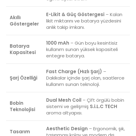
E-Likit & Güç Göstergesi
– Kalan
Akıllı
likit miktarını ve batarya yüzdesini
Göstergeler
anlık takip imkanı.
1000 mAh
– Gün boyu kesintisiz
Batarya
kullanım sunan yüksek kapasiteli
Kapasitesi
entegre batarya.
Fast Charge (Hızlı Şarj)
–
Şarj Özelliği
Dakikalar içinde şarj olan, saatlerce
kullanım sunan teknoloji.
Dual Mesh Coil
– Çift örgülü bobin
Bobin
sistemi ve gelişmiş
S.i.L.C TECH
Teknolojisi
aroma altyapısı.
Aesthetic Design
– Ergonomik, şık,
Tasarım
taşınması kolay ve modern dış