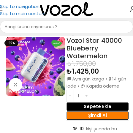
Skip to navigation
Skip to main content
Ana Sayfa
Vozol Elektronik Sigara
Vozol Star 40000
-19%
Blueberry
Watermelon
₺
1.750,00
₺
1.425,00
🚚 Aynı gün kargo • 🔒 14 gün
Büyütmek için tıkla
iade • 💳 Kapıda ödeme
Sepete Ekle
Şimdi Al
10
kişi şuanda bu