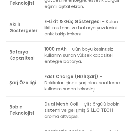
gövdesine entegre, estetik dalgalı
Teknolojisi
eğimli dijital ekran.
E-Likit & Güç Göstergesi
– Kalan
Akıllı
likit miktarını ve batarya yüzdesini
Göstergeler
anlık takip imkanı.
1000 mAh
– Gün boyu kesintisiz
Batarya
kullanım sunan yüksek kapasiteli
Kapasitesi
entegre batarya.
Fast Charge (Hızlı Şarj)
–
Şarj Özelliği
Dakikalar içinde şarj olan, saatlerce
kullanım sunan teknoloji.
Dual Mesh Coil
– Çift örgülü bobin
Bobin
sistemi ve gelişmiş
S.i.L.C TECH
Teknolojisi
aroma altyapısı.