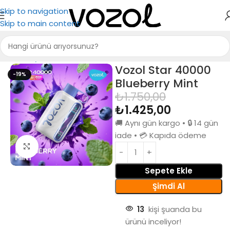
Skip to navigation
Skip to main content
Ana Sayfa
Puff Bar
Vozol Star 40000
-19%
Blueberry Mint
₺
1.750,00
₺
1.425,00
🚚 Aynı gün kargo • 🔒 14 gün
iade • 💳 Kapıda ödeme
Büyütmek için tıkla
Sepete Ekle
Şimdi Al
13
kişi şuanda bu
ürünü inceliyor!