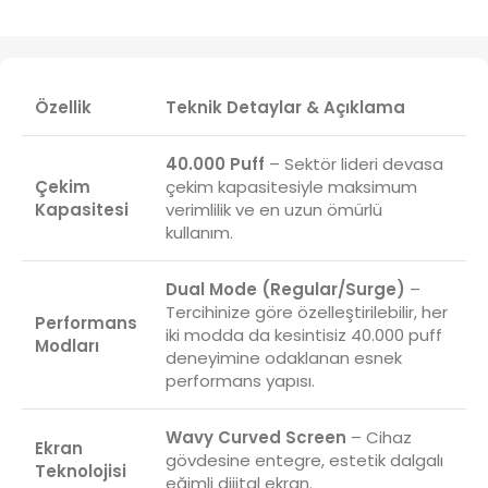
Özellik
Teknik Detaylar & Açıklama
40.000 Puff
– Sektör lideri devasa
Çekim
çekim kapasitesiyle maksimum
Kapasitesi
verimlilik ve en uzun ömürlü
kullanım.
Dual Mode (Regular/Surge)
–
Tercihinize göre özelleştirilebilir, her
Performans
iki modda da kesintisiz 40.000 puff
Modları
deneyimine odaklanan esnek
performans yapısı.
Wavy Curved Screen
– Cihaz
Ekran
gövdesine entegre, estetik dalgalı
Teknolojisi
eğimli dijital ekran.