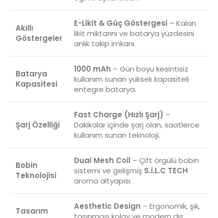
E-Likit & Güç Göstergesi
– Kalan
Akıllı
likit miktarını ve batarya yüzdesini
Göstergeler
anlık takip imkanı.
1000 mAh
– Gün boyu kesintisiz
Batarya
kullanım sunan yüksek kapasiteli
Kapasitesi
entegre batarya.
Fast Charge (Hızlı Şarj)
–
Şarj Özelliği
Dakikalar içinde şarj olan, saatlerce
kullanım sunan teknoloji.
Dual Mesh Coil
– Çift örgülü bobin
Bobin
sistemi ve gelişmiş
S.i.L.C TECH
Teknolojisi
aroma altyapısı.
Aesthetic Design
– Ergonomik, şık,
Tasarım
taşınması kolay ve modern dış