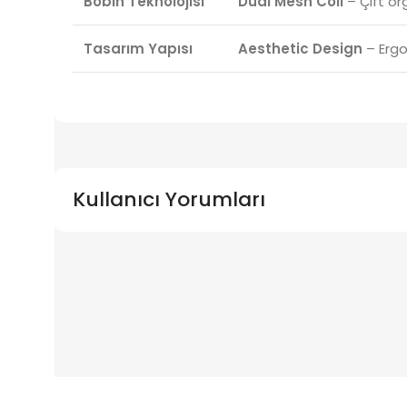
Bobin Teknolojisi
Dual Mesh Coil
– Çift ör
Tasarım Yapısı
Aesthetic Design
– Ergo
Kullanıcı Yorumları