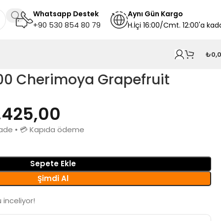
Whatsapp Destek
A
ynı
Gün Kargo
+90 530 854 80 79
H.İçi 16:00/Cmt. 12:00'a kad
₺
0,
00 Cherimoya Grapefruit
.425,00
n iade • 💳 Kapıda ödeme
Sepete Ekle
Şimdi Al
 inceliyor!