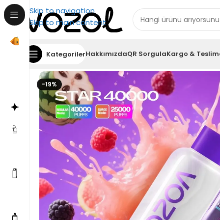
Skip to navigation
Skip to main content
Hakkımızda
QR Sorgula
Kargo & Teslim
Kategoriler
Ana Sayfa
Puff Bar
Vozol Star 40000 Cherimoya Gr
-19%