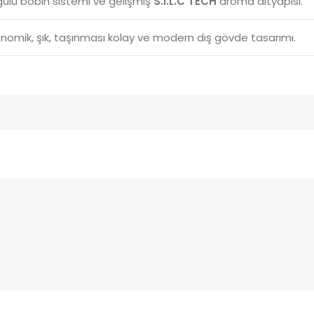
gülü bobin sistemi ve gelişmiş
S.i.L.C TECH
aroma altyapısı.
nomik, şık, taşınması kolay ve modern dış gövde tasarımı.