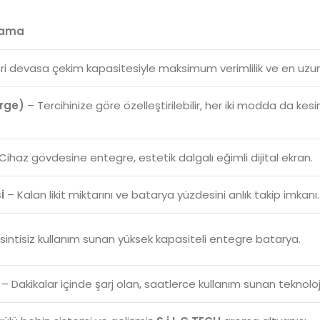
klama
eri devasa çekim kapasitesiyle maksimum verimlilik ve en uzun
rge)
– Tercihinize göre özelleştirilebilir, her iki modda da k
Cihaz gövdesine entegre, estetik dalgalı eğimli dijital ekran.
i
– Kalan likit miktarını ve batarya yüzdesini anlık takip imkanı.
intisiz kullanım sunan yüksek kapasiteli entegre batarya.
– Dakikalar içinde şarj olan, saatlerce kullanım sunan teknoloji