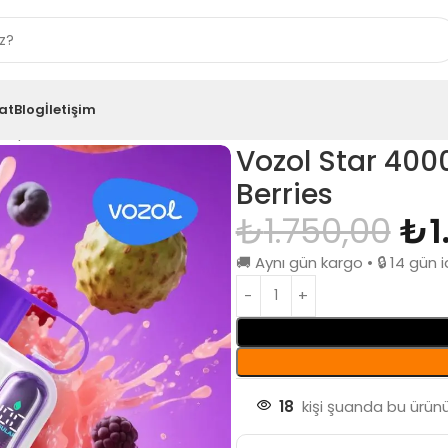
at
Blog
İletişim
apefruit Berries
Vozol Star 400
Berries
₺
1.750,00
₺
1
🚚 Aynı gün kargo • 🔒 14 gü
18
kişi şuanda bu ürünü