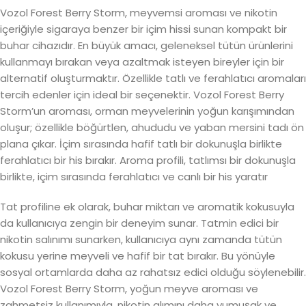
Vozol Forest Berry Storm, meyvemsi aroması ve nikotin
içeriğiyle sigaraya benzer bir içim hissi sunan kompakt bir
buhar cihazıdır. En büyük amacı, geleneksel tütün ürünlerini
kullanmayı bırakan veya azaltmak isteyen bireyler için bir
alternatif oluşturmaktır. Özellikle tatlı ve ferahlatıcı aromaları
tercih edenler için ideal bir seçenektir. Vozol Forest Berry
Storm’un aroması, orman meyvelerinin yoğun karışımından
oluşur; özellikle böğürtlen, ahududu ve yaban mersini tadı ön
plana çıkar. İçim sırasında hafif tatlı bir dokunuşla birlikte
ferahlatıcı bir his bırakır. Aroma profili, tatlımsı bir dokunuşla
birlikte, içim sırasında ferahlatıcı ve canlı bir his yaratır
Tat profiline ek olarak, buhar miktarı ve aromatik kokusuyla
da kullanıcıya zengin bir deneyim sunar. Tatmin edici bir
nikotin salınımı sunarken, kullanıcıya aynı zamanda tütün
kokusu yerine meyveli ve hafif bir tat bırakır. Bu yönüyle
sosyal ortamlarda daha az rahatsız edici olduğu söylenebilir.
Vozol Forest Berry Storm, yoğun meyve aroması ve
zahmetsiz kullanımıyla, nikotin alımını daha yumuşak ve