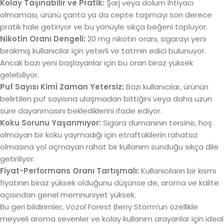
Kolay Taşınabilir ve Pratik:
Şarj veya dolum ihtiyacı
olmaması, ürünü çanta ya da cepte taşımayı son derece
pratik hale getiriyor ve bu yönüyle sıkça beğeni topluyor.
Nikotin Oranı Dengeli:
20 mg nikotin oranı, sigarayı yeni
bırakmış kullanıcılar için yeterli ve tatmin edici bulunuyor.
Ancak bazı yeni başlayanlar için bu oran biraz yüksek
gelebiliyor.
Puf Sayısı Kimi Zaman Yetersiz:
Bazı kullanıcılar, ürünün
belirtilen puf sayısına ulaşmadan bittiğini veya daha uzun
süre dayanmasını beklediklerini ifade ediyor.
Koku Sorunu Yaşanmıyor:
Sigara dumanının tersine, hoş
olmayan bir koku yaymadığı için etraftakilerin rahatsız
olmasına yol açmayan rahat bir kullanım sunduğu sıkça dile
getiriliyor.
Fiyat-Performans Oranı Tartışmalı:
Kullanıcıların bir kısmı
fiyatının biraz yüksek olduğunu düşünse de, aroma ve kalite
açısından genel memnuniyet yüksek.
Bu geri bildirimler, Vozol Forest Berry Storm’un özellikle
meyveli aroma sevenler ve kolay kullanım arayanlar için ideal