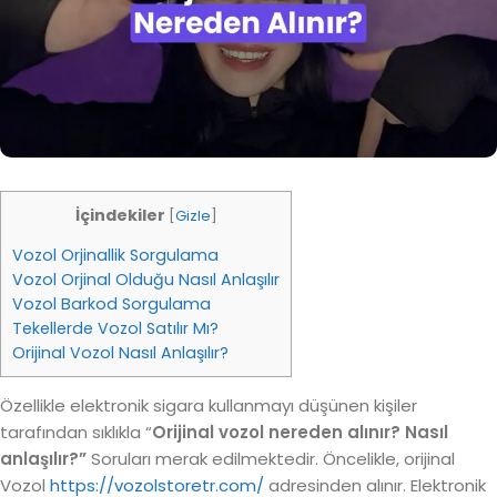
İçindekiler
[
Gizle
]
Vozol Orjinallik Sorgulama
Vozol Orjinal Olduğu Nasıl Anlaşılır
Vozol Barkod Sorgulama
Tekellerde Vozol Satılır Mı?
Orijinal Vozol Nasıl Anlaşılır?
Özellikle elektronik sigara kullanmayı düşünen kişiler
tarafından sıklıkla “
Orijinal vozol nereden alınır? Nasıl
anlaşılır?”
Soruları merak edilmektedir. Öncelikle, orijinal
Vozol
https://vozolstoretr.com/
adresinden alınır. Elektronik