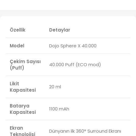
Özellik
Detaylar
Model
Dojo Sphere X 40.000
Çekim Sayısı
40.000 Puff (ECO mod)
(Puff)
Likit
20 ml
Kapasitesi
Batarya
1100 mAh
Kapasitesi
Ekran
Dünyanın ilk 360° Surround Ekranı
Teknolojisi