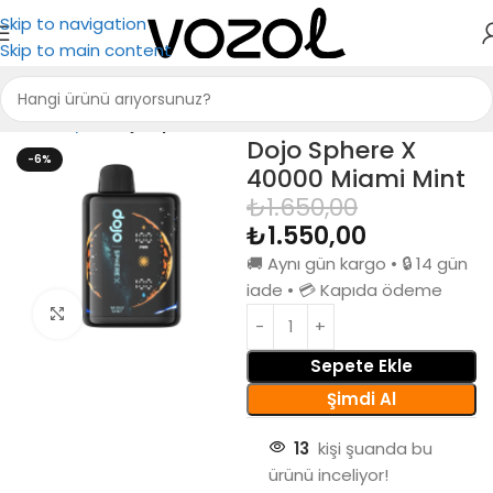
Skip to navigation
Skip to main content
Ana Sayfa
Dojo Sphere X 40000
Dojo Sphere X
-6%
40000 Miami Mint
₺
1.650,00
₺
1.550,00
🚚 Aynı gün kargo • 🔒 14 gün
iade • 💳 Kapıda ödeme
Büyütmek için tıkla
Sepete Ekle
Şimdi Al
13
kişi şuanda bu
ürünü inceliyor!