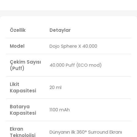
Özellik
Detaylar
Model
Dojo Sphere X 40.000
Çekim Sayısı
40.000 Puff (ECO mod)
(Puff)
Likit
20 ml
Kapasitesi
Batarya
1100 mAh
Kapasitesi
Ekran
Dünyanın ilk 360° Surround Ekranı
Teknolojisi