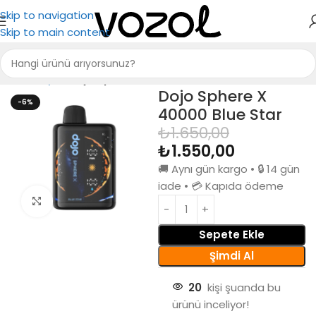
Skip to navigation
Skip to main content
Ana Sayfa
Dojo Sphere X 40000
Dojo Sphere X
-6%
40000 Blue Star
₺
1.650,00
₺
1.550,00
🚚 Aynı gün kargo • 🔒 14 gün
iade • 💳 Kapıda ödeme
Büyütmek için tıkla
Sepete Ekle
Şimdi Al
20
kişi şuanda bu
ürünü inceliyor!