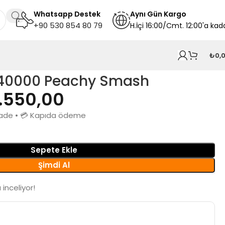
Whatsapp Destek
A
ynı
Gün Kargo
+90 530 854 80 79
H.İçi 16:00/Cmt. 12:00'a kad
₺
0,
 40000 Peachy Smash
1.550,00
n iade • 💳 Kapıda ödeme
Sepete Ekle
Şimdi Al
inceliyor!