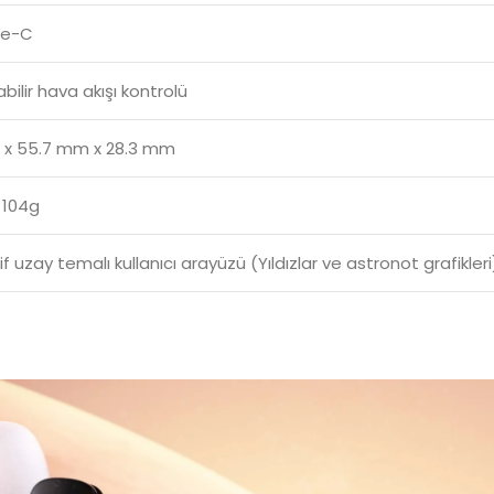
pe-C
bilir hava akışı kontrolü
 x 55.7 mm x 28.3 mm
 104g
if uzay temalı kullanıcı arayüzü (Yıldızlar ve astronot grafikleri