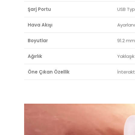
Şarj Portu
USB Ty
Hava Akışı
Ayarlana
Boyutlar
91.2 mm
Ağırlık
Yaklaşık
Öne Çıkan Özellik
İnterakt