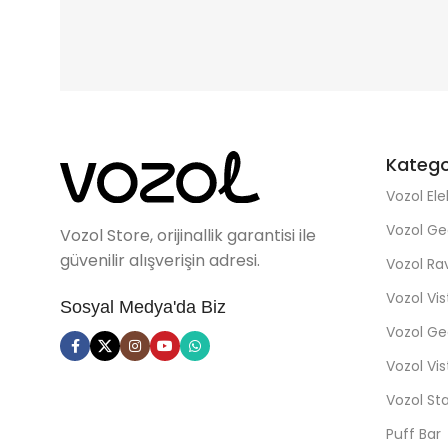
Katego
Vozol Ele
Vozol Ge
Vozol Store, orijinallik garantisi ile
güvenilir alışverişin adresi.
Vozol R
Vozol Vi
Sosyal Medya'da Biz
Vozol Ge
Vozol Vi
Vozol St
Puff Bar