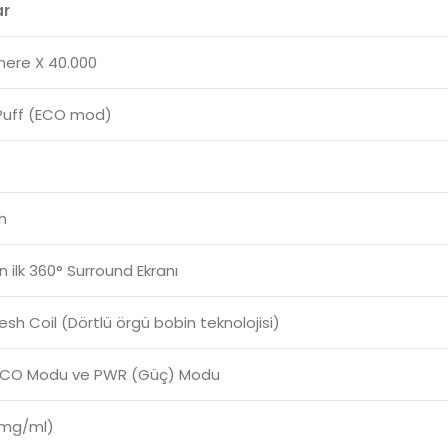
ar
here X 40.000
Puff (ECO mod)
h
 ilk 360° Surround Ekranı
h Coil (Dörtlü örgü bobin teknolojisi)
 ECO Modu ve PWR (Güç) Modu
 mg/ml)