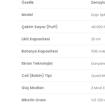
Özellik
Detayl
Model
Dojo Sp
Çekim Sayısı (Puff)
40.000 
Likit Kapasitesi
20 ml
Batarya Kapasitesi
1100 mA
Ekran Teknolojisi
Dünyanın
Coil (Bobin) Tipi
Quad Mes
Güç Modları
2 Mod:
Nikotin Oranı
%5 (50