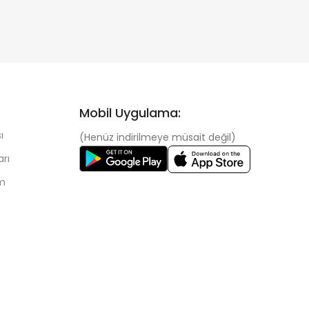
Mobil Uygulama:
ı
(Henüz indirilmeye müsait değil)
arı
im