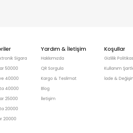
riler
Yardım & İletişim
Koşullar
ktronik Sigara
Hakkımızda
Gizlilik Politikas
ar 50000
QR Sorgula
Kullanım Şartl
ave 40000
Kargo & Teslimat
İade & Değiş
sta 40000
Blog
ar 25000
İletişim
sta 20000
ar 20000