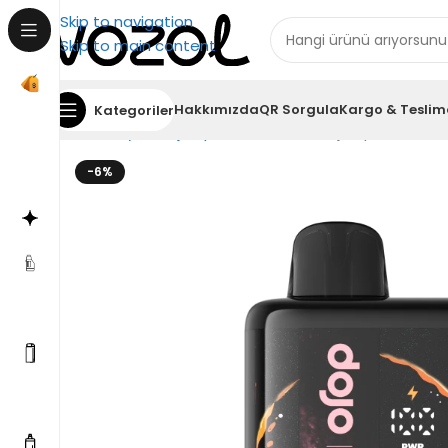
Skip to navigation
Skip to main content
Hakkımızda
QR Sorgula
Kargo & Teslim
Kategoriler
Ana Sayfa
Dojo Sphere X 40000
Dojo Sphere X 4
-6%