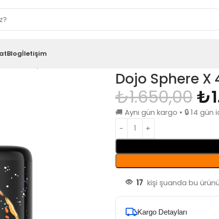
at
Blog
İletişim
0000 Peachy Smash
Dojo Sphere X
₺
1.650,00
₺
🚚 Aynı gün kargo • 🔒 14 gü
17
kişi şuanda bu ürünü 
Kargo Detayları