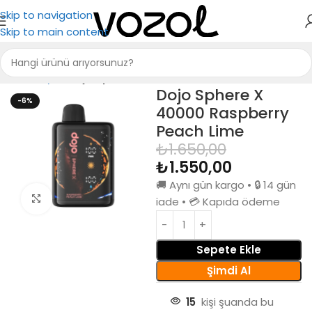
Skip to navigation
Skip to main content
Ana Sayfa
Dojo Sphere X 40000
Dojo Sphere X
-6%
40000 Raspberry
Peach Lime
₺
1.650,00
₺
1.550,00
🚚 Aynı gün kargo • 🔒 14 gün
Büyütmek için tıkla
iade • 💳 Kapıda ödeme
Sepete Ekle
Şimdi Al
15
kişi şuanda bu