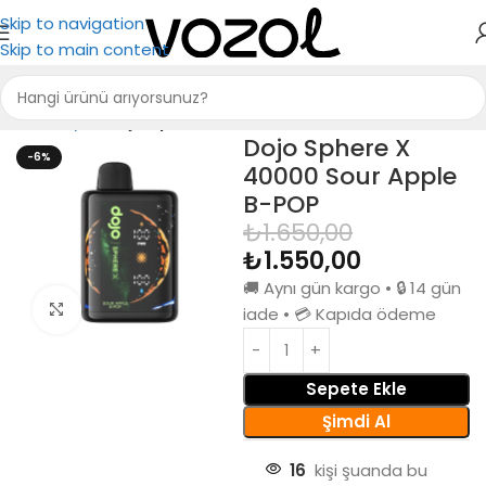
Skip to navigation
Skip to main content
Ana Sayfa
Dojo Sphere X 40000
Dojo Sphere X
-6%
40000 Sour Apple
B-POP
₺
1.650,00
₺
1.550,00
🚚 Aynı gün kargo • 🔒 14 gün
Büyütmek için tıkla
iade • 💳 Kapıda ödeme
Sepete Ekle
Şimdi Al
16
kişi şuanda bu