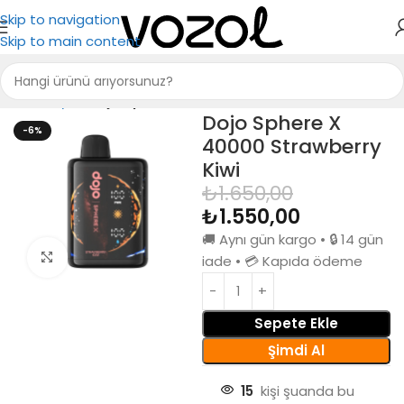
Skip to navigation
Skip to main content
Ana Sayfa
Dojo Sphere X 40000
Dojo Sphere X
-6%
40000 Strawberry
Kiwi
₺
1.650,00
₺
1.550,00
🚚 Aynı gün kargo • 🔒 14 gün
Büyütmek için tıkla
iade • 💳 Kapıda ödeme
Sepete Ekle
Şimdi Al
15
kişi şuanda bu