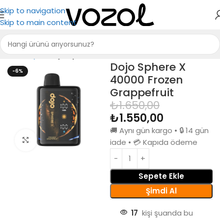
Skip to navigation
Skip to main content
Ana Sayfa
Dojo Sphere X 40000
Dojo Sphere X
-6%
40000 Frozen
Grappefruit
₺
1.650,00
₺
1.550,00
🚚 Aynı gün kargo • 🔒 14 gün
Büyütmek için tıkla
iade • 💳 Kapıda ödeme
Sepete Ekle
Şimdi Al
17
kişi şuanda bu