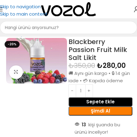
Skip to navigation
Skip to main content
Ana Sayfa
Vozol Likit
Blackberry
-20%
Passion Fruit Milk
Salt Likit
₺
350,00
₺
280,00
Büyütmek için tıkla
🚚 Aynı gün kargo • 🔒 14 gün
iade • 💳 Kapıda ödeme
Sepete Ekle
Şimdi Al
13
kişi şuanda bu
ürünü inceliyor!