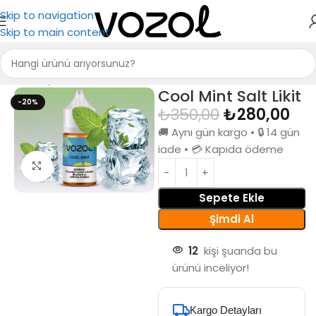
Skip to navigation
Skip to main content
Ana Sayfa
Vozol Likit
Cool Mint Salt Likit
-20%
₺
350,00
₺
280,00
🚚 Aynı gün kargo • 🔒 14 gün
iade • 💳 Kapıda ödeme
Büyütmek için tıkla
Sepete Ekle
Şimdi Al
12
kişi şuanda bu
ürünü inceliyor!
Kargo Detayları