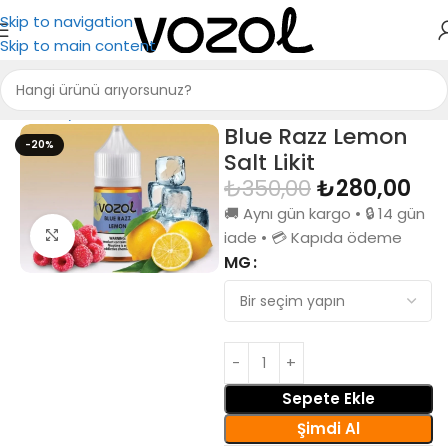
Skip to navigation
Skip to main content
Ana Sayfa
Vozol Likit
Blue Razz Lemon
-20%
Salt Likit
₺
350,00
₺
280,00
🚚 Aynı gün kargo • 🔒 14 gün
Büyütmek için tıkla
iade • 💳 Kapıda ödeme
MG
Sepete Ekle
Şimdi Al