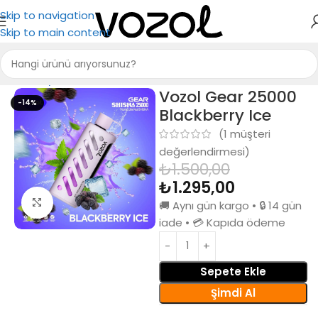
Skip to navigation
Skip to main content
Ana Sayfa
Puff Bar
Vozol Gear 25000
-14%
Blackberry Ice
(
1
müşteri
değerlendirmesi)
₺
1.500,00
₺
1.295,00
Büyütmek için tıkla
🚚 Aynı gün kargo • 🔒 14 gün
iade • 💳 Kapıda ödeme
Sepete Ekle
Şimdi Al