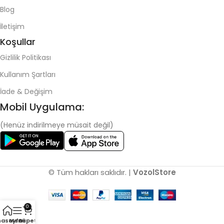
Blog
İletişim
Koşullar
Gizlilik Politikası
Kullanım Şartları
İade & Değişim
Mobil Uygulama:
(Henüz indirilmeye müsait değil)
© Tüm hakları saklıdır. |
VozolStore
0
nasayfa
Menü
Sepet