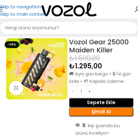
Skip to navigation
Skip to main content
Ana Sayfa
Puff Bar
Vozol Gear 25000
-14%
Maiden Killer
₺
1.500,00
₺
1.295,00
🚚 Aynı gün kargo • 🔒 14 gün
iade • 💳 Kapıda ödeme
Büyütmek için tıkla
Sepete Ekle
Şimdi Al
11
kişi şuanda bu
ürünü inceliyor!