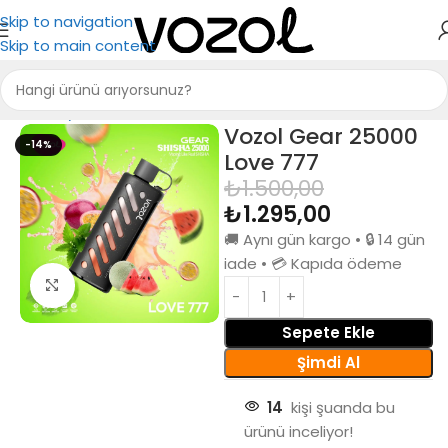
Skip to navigation
Skip to main content
Ana Sayfa
Puff Bar
Vozol Gear 25000
-14%
Love 777
₺
1.500,00
₺
1.295,00
🚚 Aynı gün kargo • 🔒 14 gün
iade • 💳 Kapıda ödeme
Büyütmek için tıkla
Sepete Ekle
Şimdi Al
14
kişi şuanda bu
ürünü inceliyor!