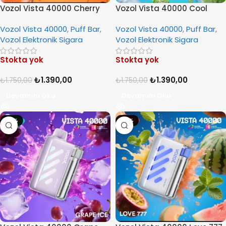
Vozol Vista 40000 Cherry
Vozol Vista 40000 Cool
Cola
Mint
Vozol Vista 40000
,
Puff Bar
,
Vozol Vista 40000
,
Puff Bar
,
Vozol Elektronik Sigara
Vozol Elektronik Sigara
Stokta yok
Stokta yok
₺
1.390,00
₺
1.390,00
₺
1.750,00
₺
1.750,00
Devamını Oku
Devamını Oku
-21%
-21%