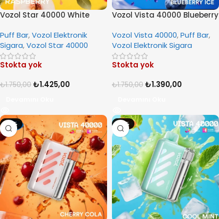
Vozol Star 40000 White
Vozol Vista 40000 Blueberry
Peach Raspberry
Ice
Puff Bar
,
Vozol Elektronik
Vozol Vista 40000
,
Puff Bar
,
Sigara
,
Vozol Star 40000
Vozol Elektronik Sigara
Stokta yok
Stokta yok
₺
1.425,00
₺
1.390,00
₺
1.750,00
₺
1.750,00
Devamını Oku
Devamını Oku
-21%
-21%