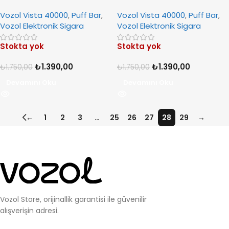
Ice
Passion Fruit
Vozol Vista 40000
,
Puff Bar
,
Vozol Vista 40000
,
Puff Bar
,
Vozol Elektronik Sigara
Vozol Elektronik Sigara
Stokta yok
Stokta yok
₺
1.390,00
₺
1.390,00
₺
1.750,00
₺
1.750,00
Devamını Oku
Devamını Oku
←
1
2
3
…
25
26
27
28
29
→
Vozol Store, orijinallik garantisi ile güvenilir
alışverişin adresi.