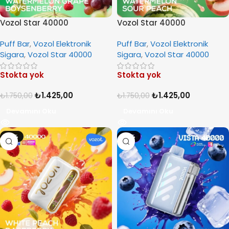
Vozol Star 40000
Vozol Star 40000
Watermelon Grape
Watermelon Sour Peach
Puff Bar
,
Vozol Elektronik
Puff Bar
,
Vozol Elektronik
Boysenberry
Sigara
,
Vozol Star 40000
Sigara
,
Vozol Star 40000
Stokta yok
Stokta yok
₺
1.425,00
₺
1.425,00
₺
1.750,00
₺
1.750,00
Devamını Oku
Devamını Oku
-19%
-21%