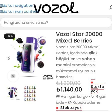
Skip to navigation
Skip to main content
Ana Sayfa
Puff Bar
Vozol Star 20000
-12%
Mixed Berries
Vozol Star 20000 Mixed
Berries, içerisinde
çilek
,
böğürtlen
ve
yaban
mersini
aromalarının
mükemmel uyumunu
Büyütmek için tıkla
barındırır.
₺
1.300,00
Stokta
₺
1.140,00
yok
🚚 Aynı gün kargo • 🔒 14 gün
iade • 💳 Kapıda ödeme
Stokta yok