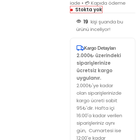
iade • 💳 Kapıda ödeme
Stokta yok
19
kişi şuanda bu
ürünü inceliyor!
Kargo Detayları
2.000₺ üzerindeki
siparişlerinize
ücretsiz kargo
uygulanır.
2.000₺'ye kadar
olan siparişlerinizde
kargo ücreti sabit
95₺'dir. Hafta içi
16:00'a kadar verilen
siparişleriniz aynı
gün, Cumartesi ise
12:00'e kadar