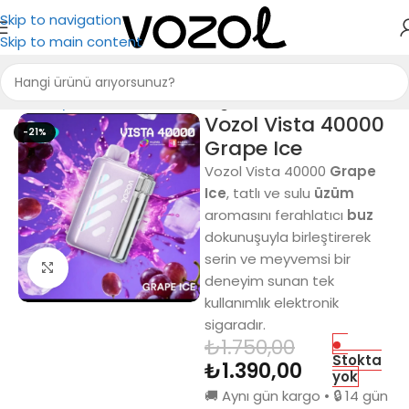
Skip to navigation
Skip to main content
Ana Sayfa
Vozol Elektronik Sigara
Vozol Vista 40000
-21%
Grape Ice
Vozol Vista 40000
Grape
Ice
, tatlı ve sulu
üzüm
aromasını ferahlatıcı
buz
dokunuşuyla birleştirerek
serin ve meyvemsi bir
Büyütmek için tıkla
deneyim sunan tek
kullanımlık elektronik
sigaradır.
₺
1.750,00
Stokta
₺
1.390,00
yok
🚚 Aynı gün kargo • 🔒 14 gün