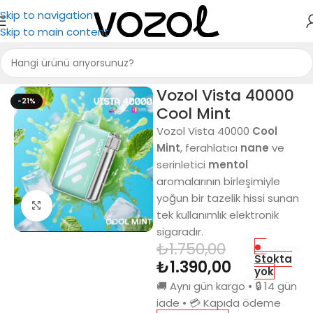
Skip to navigation
Skip to main content
Ana Sayfa
Puff Bar
Vozol Vista 40000
-21%
Cool Mint
Vozol Vista 40000
Cool
Mint
, ferahlatıcı
nane
ve
serinletici
mentol
aromalarının birleşimiyle
yoğun bir tazelik hissi sunan
Büyütmek için tıkla
tek kullanımlık elektronik
sigaradır.
₺
1.750,00
Stokta
₺
1.390,00
yok
🚚 Aynı gün kargo • 🔒 14 gün
iade • 💳 Kapıda ödeme