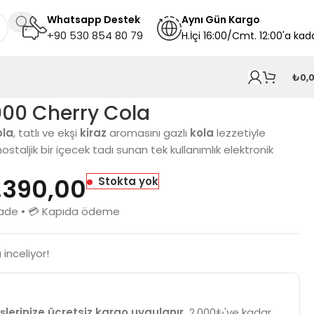
Whatsapp Destek
A
ynı
Gün Kargo
+90 530 854 80 79
H.İçi 16:00/Cmt. 12:00'a kad
₺
0,
000 Cherry Cola
ola
, tatlı ve ekşi
kiraz
aromasını gazlı
kola
lezzetiyle
staljik bir içecek tadı sunan tek kullanımlık elektronik
.390,00
Stokta yok
n iade • 💳 Kapıda ödeme
inceliyor!
şlerinize ücretsiz kargo uygulanır.
2.000₺'ye kadar