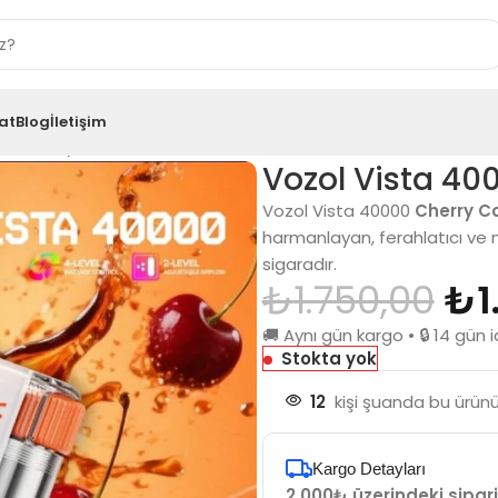
at
Blog
İletişim
00 Cherry Cola
Vozol Vista 40
Vozol Vista 40000
Cherry C
harmanlayan, ferahlatıcı ve no
sigaradır.
₺
1.750,00
₺
1
🚚 Aynı gün kargo • 🔒 14 gü
Stokta yok
12
kişi şuanda bu ürünü 
Kargo Detayları
2.000₺ üzerindeki sipari