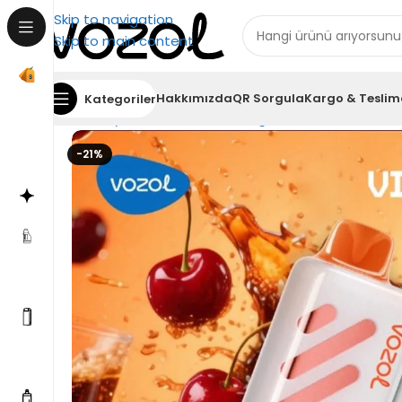
Skip to navigation
Skip to main content
Hakkımızda
QR Sorgula
Kargo & Teslim
Kategoriler
Ana Sayfa
Vozol Elektronik Sigara
Vozol Vista 400
-21%